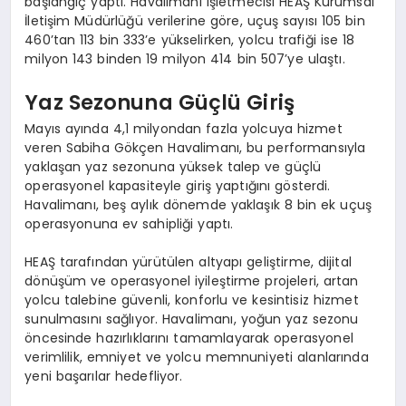
başlangıç yaptı. Havalimanı işletmecisi HEAŞ Kurumsal
İletişim Müdürlüğü verilerine göre, uçuş sayısı 105 bin
460’tan 113 bin 333’e yükselirken, yolcu trafiği ise 18
milyon 143 binden 19 milyon 414 bin 507’ye ulaştı.
Yaz Sezonuna Güçlü Giriş
Mayıs ayında 4,1 milyondan fazla yolcuya hizmet
veren Sabiha Gökçen Havalimanı, bu performansıyla
yaklaşan yaz sezonuna yüksek talep ve güçlü
operasyonel kapasiteyle giriş yaptığını gösterdi.
Havalimanı, beş aylık dönemde yaklaşık 8 bin ek uçuş
operasyonuna ev sahipliği yaptı.
HEAŞ tarafından yürütülen altyapı geliştirme, dijital
dönüşüm ve operasyonel iyileştirme projeleri, artan
yolcu talebine güvenli, konforlu ve kesintisiz hizmet
sunulmasını sağlıyor. Havalimanı, yoğun yaz sezonu
öncesinde hazırlıklarını tamamlayarak operasyonel
verimlilik, emniyet ve yolcu memnuniyeti alanlarında
yeni başarılar hedefliyor.