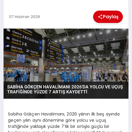
MAGAZIN
Paylaş
07 Haziran 2026
GENEL
EKONOMI
YEREL HABERLER
GÜNDEM
Sabiha Gökçen Havalimanı, 2026 yılının ilk beş ayında
geçen yılın aynı dönemine göre yolcu ve uçuş
trafiğinde yaklaşık yüzde 7’lik bir artışla güçlü bir