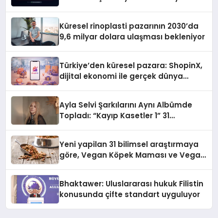
gitmiyor
Küresel rinoplasti pazarının 2030’da
9,6 milyar dolara ulaşması bekleniyor
Türkiye’den küresel pazara: ShopinX,
dijital ekonomi ile gerçek dünya
alışverişini bir araya getirmeyi
hedefliyor
Ayla Selvi Şarkılarını Aynı Albümde
Topladı: “Kayıp Kasetler 1” 31
Temmuz’da Yayında
Yeni yapilan 31 bilimsel araştırmaya
göre, Vegan Köpek Maması ve Vegan
Kedi Mamasının İyi Sindirildiğini
Ortaya Koydu
Bhaktawer: Uluslararası hukuk Filistin
konusunda çifte standart uyguluyor