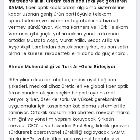
metrekarelik iki üretim tesisinde faaliyet gösteren
SAMM,
fiber optik kablolardan algılama sistemlerine
kadar uzanan geniş ürün portföyüyle telekom
operatörlerine ve sistem entegratörlerine hizmet
vermeyi sürdürüyor. Alkima Partners ve Türk Telekom
Ventures gibi güçlü yatırımcıların yanı sıra kurucu
ortaklar Mustafa Akşit, Murat Atilla, Sedat Atilla ve
Ayşe Akşit tarafından desteklenen şirket, bu son satın
alma ile küresel rekabetteki elini daha da güçlendirdi.
Alman Mühendisliği ve Türk Ar-Ge’si Birleşiyor
1995 yılında kurulan abatec; endüstriyel bağlantı
şirketleri, medikal cihaz üreticileri ve global fiber optik
firmalarından oluşan seçkin bir portföye hizmet
veriyor. Şirket, özellikle zorlu ve yüksek gereksinimli
uygulamalar için tasarlanan kablolama sistemleri ile
tanınıyor. Ortaklık kapsamında abatec, mevcut marka
kimliğini ve yönetim yapısını koruyacak. Şirketin
mevcut CEO’su ve hissedarı Paul Berg, liderlik görevini
sürdürerek operasyonel sürekliliği sağlayacak. SAMM;
güçlü Ar-Ge yetkinlikleri, operasyonel tecrübesi ve