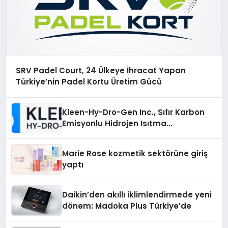
SRV Padel Court, 24 Ülkeye İhracat Yapan
Türkiye’nin Padel Kortu Üretim Gücü
Kleen-Hy-Dro-Gen Inc., Sıfır Karbon
Emisyonlu Hidrojen Isıtma
Teknolojisinde ISO ve TSSA
Düzenleyici Onaylarını Aldı
Marie Rose kozmetik sektörüne giriş
yaptı
Daikin’den akıllı iklimlendirmede yeni
dönem: Madoka Plus Türkiye’de