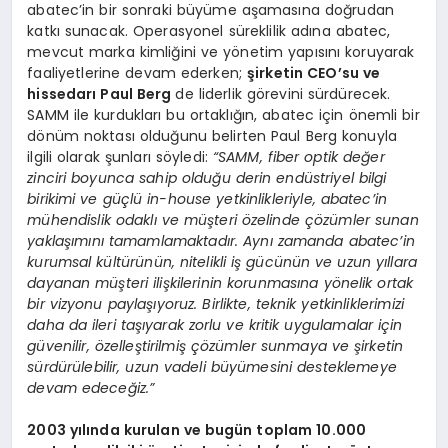
abatec’in bir sonraki büyüme aşamasına doğrudan
katkı sunacak. Operasyonel süreklilik adına abatec,
mevcut marka kimliğini ve yönetim yapısını koruyarak
faaliyetlerine devam ederken;
şirketin CEO’su ve
hissedarı Paul Berg
de liderlik görevini sürdürecek.
SAMM ile kurdukları bu ortaklığın, abatec için önemli bir
dönüm noktası olduğunu belirten Paul Berg konuyla
ilgili olarak şunları söyledi:
“SAMM, fiber optik değer
zinciri boyunca sahip olduğu derin endüstriyel bilgi
birikimi ve güçlü in-house yetkinlikleriyle, abatec’in
mühendislik odaklı ve müşteri özelinde çözümler sunan
yaklaşımını tamamlamaktadır. Aynı zamanda abatec’in
kurumsal kültürünün, nitelikli iş gücünün ve uzun yıllara
dayanan müşteri ilişkilerinin korunmasına yönelik ortak
bir vizyonu paylaşıyoruz. Birlikte, teknik yetkinliklerimizi
daha da ileri taşıyarak zorlu ve kritik uygulamalar için
güvenilir, özelleştirilmiş çözümler sunmaya ve şirketin
sürdürülebilir, uzun vadeli büyümesini desteklemeye
devam edeceğiz.”
2003 yılında kurulan ve bugün toplam 10.000