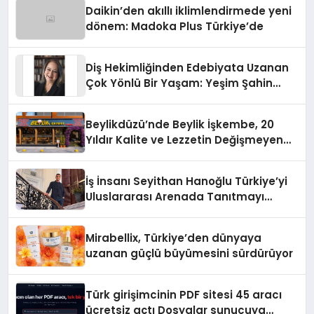
Daikin’den akıllı iklimlendirmede yeni
dönem: Madoka Plus Türkiye’de
Diş Hekimliğinden Edebiyata Uzanan
Çok Yönlü Bir Yaşam: Yeşim Şahin
Yaman
Beylikdüzü’nde Beylik İşkembe, 20
Yıldır Kalite ve Lezzetin Değişmeyen
Adresi
İş İnsanı Seyithan Hanoğlu Türkiye’yi
Uluslararası Arenada Tanıtmayı
Hedefliyor
Mirabellix, Türkiye’den dünyaya
uzanan güçlü büyümesini sürdürüyor
Türk girişimcinin PDF sitesi 45 aracı
ücretsiz açtı Dosyalar sunucuya