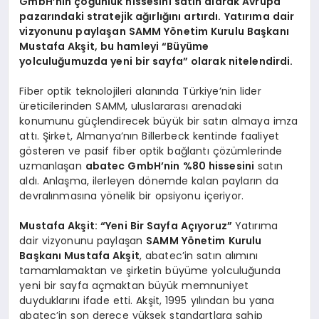
GmbH’nin çoğunluk hissesini satın alarak Avrupa
pazarındaki stratejik ağırlığını artırdı. Yatırıma dair
vizyonunu paylaşan SAMM Yönetim Kurulu Başkanı
Mustafa Akşit, bu hamleyi “Büyüme
yolculuğumuzda yeni bir sayfa” olarak nitelendirdi.
Fiber optik teknolojileri alanında Türkiye’nin lider
üreticilerinden SAMM, uluslararası arenadaki
konumunu güçlendirecek büyük bir satın almaya imza
attı. Şirket, Almanya’nın Billerbeck kentinde faaliyet
gösteren ve pasif fiber optik bağlantı çözümlerinde
uzmanlaşan
abatec GmbH’nin %80 hissesini
satın
aldı. Anlaşma, ilerleyen dönemde kalan payların da
devralınmasına yönelik bir opsiyonu içeriyor.
Mustafa Akşit: “Yeni Bir Sayfa Açıyoruz”
Yatırıma
dair vizyonunu paylaşan
SAMM Yönetim Kurulu
Başkanı Mustafa Akşit
, abatec’in satın alımını
tamamlamaktan ve şirketin büyüme yolculuğunda
yeni bir sayfa açmaktan büyük memnuniyet
duyduklarını ifade etti. Akşit, 1995 yılından bu yana
abatec’in son derece yüksek standartlara sahip