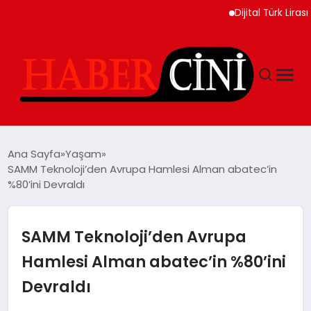
Dijital Türk Lirası Proj
ANASAYFA
Ana Sayfa
Yaşam
SAMM Teknoloji’den Avrupa Hamlesi Alman abatec’in
%80’ini Devraldı
YAŞAM
GÜNCEL
SAMM Teknoloji’den Avrupa
Hamlesi Alman abatec’in %80’ini
TEKNOLOJI
Devraldı