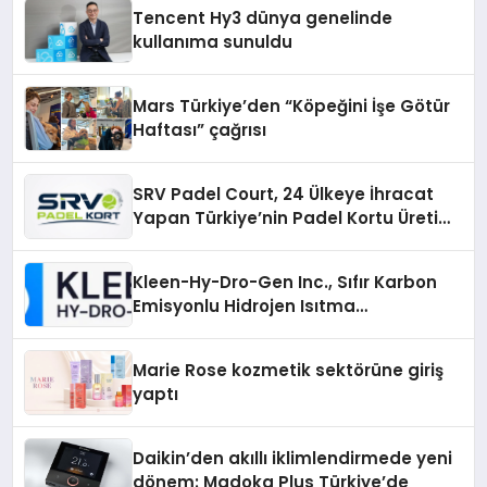
Tencent Hy3 dünya genelinde
kullanıma sunuldu
Mars Türkiye’den “Köpeğini İşe Götür
Haftası” çağrısı
SRV Padel Court, 24 Ülkeye İhracat
Yapan Türkiye’nin Padel Kortu Üretim
Gücü
Kleen-Hy-Dro-Gen Inc., Sıfır Karbon
Emisyonlu Hidrojen Isıtma
Teknolojisinde ISO ve TSSA
Düzenleyici Onaylarını Aldı
Marie Rose kozmetik sektörüne giriş
yaptı
Daikin’den akıllı iklimlendirmede yeni
dönem: Madoka Plus Türkiye’de