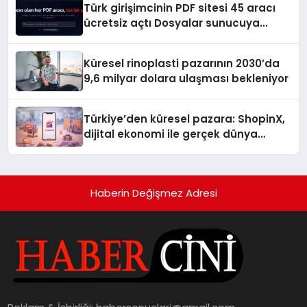
Türk girişimcinin PDF sitesi 45 aracı
ücretsiz açtı Dosyalar sunucuya
gitmiyor
Küresel rinoplasti pazarının 2030’da
9,6 milyar dolara ulaşması bekleniyor
Türkiye’den küresel pazara: ShopinX,
dijital ekonomi ile gerçek dünya
alışverişini bir araya getirmeyi
hedefliyor
Haberin Değişmez Adresi