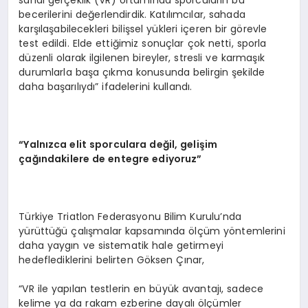
sanal gerçeklik (VR) ortamında sporcuların bu
becerilerini değerlendirdik. Katılımcılar, sahada
karşılaşabilecekleri bilişsel yükleri içeren bir görevle
test edildi. Elde ettiğimiz sonuçlar çok netti, sporla
düzenli olarak ilgilenen bireyler, stresli ve karmaşık
durumlarla başa çıkma konusunda belirgin şekilde
daha başarılıydı” ifadelerini kullandı.
“Yalnızca elit sporculara değil, gelişim
çağındakilere de entegre ediyoruz”
Türkiye Triatlon Federasyonu Bilim Kurulu’nda
yürüttüğü çalışmalar kapsamında ölçüm yöntemlerini
daha yaygın ve sistematik hale getirmeyi
hedeflediklerini belirten Göksen Çınar,
“VR ile yapılan testlerin en büyük avantajı, sadece
kelime ya da rakam ezberine dayalı ölçümler