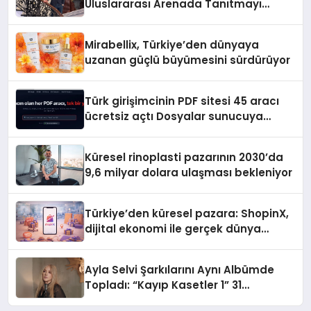
Uluslararası Arenada Tanıtmayı
Hedefliyor
Mirabellix, Türkiye’den dünyaya
uzanan güçlü büyümesini sürdürüyor
Türk girişimcinin PDF sitesi 45 aracı
ücretsiz açtı Dosyalar sunucuya
gitmiyor
Küresel rinoplasti pazarının 2030’da
9,6 milyar dolara ulaşması bekleniyor
Türkiye’den küresel pazara: ShopinX,
dijital ekonomi ile gerçek dünya
alışverişini bir araya getirmeyi
hedefliyor
Ayla Selvi Şarkılarını Aynı Albümde
Topladı: “Kayıp Kasetler 1” 31
Temmuz’da Yayında