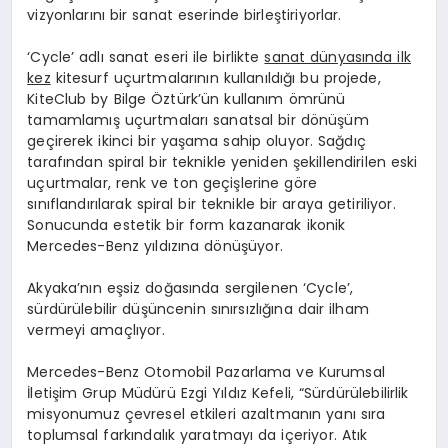
vizyonlarını bir sanat eserinde birleştiriyorlar.
‘Cycle’ adlı sanat eseri ile birlikte
sanat dünyasında ilk
kez
kitesurf uçurtmalarının kullanıldığı bu projede,
KiteClub by Bilge Öztürk’ün kullanım ömrünü
tamamlamış uçurtmaları sanatsal bir dönüşüm
geçirerek ikinci bir yaşama sahip oluyor. Sağdıç
tarafından spiral bir teknikle yeniden şekillendirilen eski
uçurtmalar, renk ve ton geçişlerine göre
sınıflandırılarak spiral bir teknikle bir araya getiriliyor.
Sonucunda estetik bir form kazanarak ikonik
Mercedes-Benz yıldızına dönüşüyor.
Akyaka’nın eşsiz doğasında sergilenen ‘Cycle’,
sürdürülebilir düşüncenin sınırsızlığına dair ilham
vermeyi amaçlıyor.
Mercedes-Benz Otomobil Pazarlama ve Kurumsal
İletişim Grup Müdürü Ezgi Yıldız Kefeli, “Sürdürülebilirlik
misyonumuz çevresel etkileri azaltmanın yanı sıra
toplumsal farkındalık yaratmayı da içeriyor. Atık