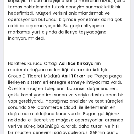
kapsayıcı moda anlayışına sahip markalarımızda, çoklu
temas noktalarında tutarlı deneyim sunmak kritik bir
hedefimizdi. Müşteri verisini anlamlandırmak ve
operasyonları bütüncül biçimde yönetmek adına çok
ciddi bir sıçrama yaşadık. Bu güçlü altyapının
markamızı yurt dışında da ileriye taşıyacağına
inanıyorum” dedi.
Haratres Kurucu Ortağı
Aslı Ece Kırkaya
’nın
moderatörlüğünü üstlendiği oturumda Adil Işık
Group E-Ticaret Müdürü
Anıl Türker
ise “Parça parça
ilerleyen sistemleri entegre etmeye ihtiyacımız vardı.
Özellikle müşteri taleplerini bütünsel değerlendiren,
çoklu kanal yönetimi sunan ve veriyle desteklenen bir
yapı gerekiyordu. Yaptığımız analizler ve test süreçleri
sonunda SAP Commerce Cloud ile ilerlemenin en
doğru adım olduğuna karar verdik. Bugün geldiğimiz
noktada, e-ticaret ve mağaza operasyonları arasında
veri ve süreç bütünlüğü kurarak, daha tutarlı ve hızlı
bir müşteri deneyimi sağlayabiliyoruz. SAP’nin güçlü