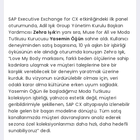
SAP Executive Exchange for CX etkinliğindeki ilk panel
oturumunda, Adil Işık Group Yönetim Kurulu Başkan
Yardımcısı
Zehra Işık
’ın yanı sıra, Muse for All ve Moda
Tutkusu Kurucusu
Yasemin Öğün
sahne aldı. Kullanıcı
deneyiminden satış başarısına, 10 yılı aşkın bir işbirliği
öyküsünün ele alındığı oturumda konuşan Zehra Işık,
“Love My Body markasını, farklı beden ölçülerine sahip
kadınlara ulaşmak ve müşteri taleplerine bire bir
karşılık verebilecek bir deneyim yaratmak üzerine
kurduk. Bu vizyonun sürdürülebilir olması için, veri
odaklı karar alma kültürüne erken uyum sağladık.
Yasemin Öğün ile başladığımız Moda Tutkusu
koleksiyon işbirliği, yalnızca estetik değil, müşteri
geribildirimiyle şekillenen, SAP CX altyapısıyla izlenebilir
hale gelen bir başarı modeline dönüştü. Tüm satış
kanallarımızda müşteri davranışlarını analiz ederek
sezona özel koleksiyonlarımızı daha hızlı, daha hedefli
sunabiliyoruz” dedi.