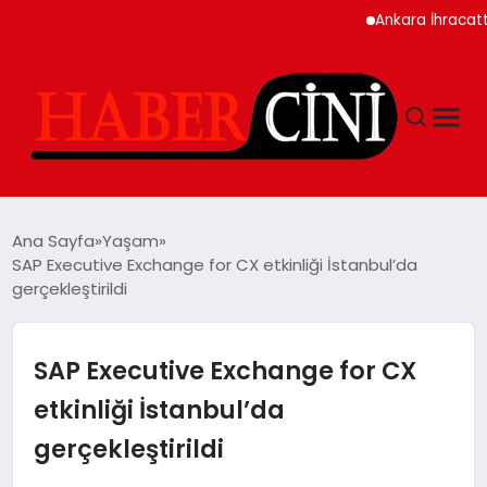
Ankara İhracatta Rekor Kır
ANASAYFA
Ana Sayfa
Yaşam
SAP Executive Exchange for CX etkinliği İstanbul’da
gerçekleştirildi
YAŞAM
GÜNCEL
SAP Executive Exchange for CX
etkinliği İstanbul’da
TEKNOLOJI
gerçekleştirildi