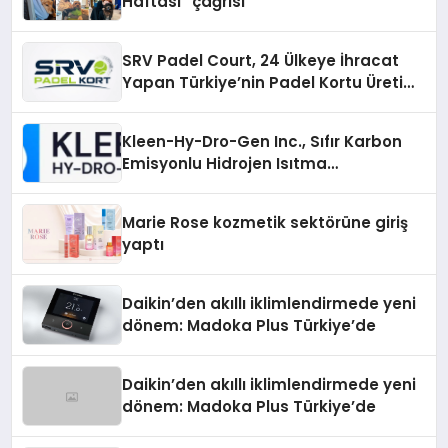
Haftası” çağrısı
SRV Padel Court, 24 Ülkeye İhracat
Yapan Türkiye’nin Padel Kortu Üretim
Gücü
Kleen-Hy-Dro-Gen Inc., Sıfır Karbon
Emisyonlu Hidrojen Isıtma
Teknolojisinde ISO ve TSSA
Düzenleyici Onaylarını Aldı
Marie Rose kozmetik sektörüne giriş
yaptı
Daikin’den akıllı iklimlendirmede yeni
dönem: Madoka Plus Türkiye’de
Daikin’den akıllı iklimlendirmede yeni
dönem: Madoka Plus Türkiye’de