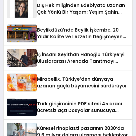
Diş Hekimliğinden Edebiyata Uzanan
Çok Yönlü Bir Yaşam: Yeşim Şahin
Yaman
Beylikdüzü’nde Beylik İşkembe, 20
Yıldır Kalite ve Lezzetin Değişmeyen
Adresi
İş İnsanı Seyithan Hanoğlu Türkiye’yi
Uluslararası Arenada Tanıtmayı
Hedefliyor
Mirabellix, Türkiye’den dünyaya
uzanan güçlü büyümesini sürdürüyor
Türk girişimcinin PDF sitesi 45 aracı
ücretsiz açtı Dosyalar sunucuya
gitmiyor
Küresel rinoplasti pazarının 2030’da
9,6 milyar dolara ulaşması bekleniyor