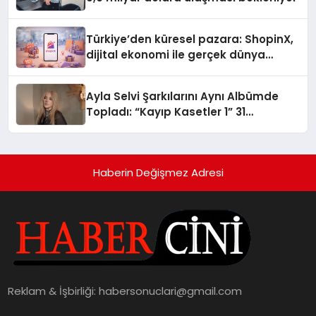
Türkiye’den küresel pazara: ShopinX,
dijital ekonomi ile gerçek dünya
alışverişini bir araya getirmeyi
hedefliyor
Ayla Selvi Şarkılarını Aynı Albümde
Topladı: “Kayıp Kasetler 1” 31
Temmuz’da Yayında
Haberin Değişmez Adresi
Reklam & İşbirliği:
habersonuclari@gmail.com