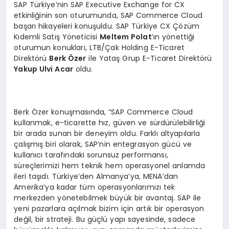
SAP Türkiye’nin SAP Executive Exchange for CX
etkinliğinin son oturumunda, SAP Commerce Cloud
başarı hikayeleri konuşuldu. SAP Türkiye CX Çözüm
Kıdemli Satış Yöneticisi
Meltem Polat
’ın yönettiği
oturumun konukları, LTB/Çak Holding E-Ticaret
Direktörü
Berk Özer
ile Yataş Grup E-Ticaret Direktörü
Yakup Ulvi Acar
oldu.
Berk Özer konuşmasında, “SAP Commerce Cloud
kullanmak, e-ticarette hız, güven ve sürdürülebilirliği
bir arada sunan bir deneyim oldu. Farklı altyapılarla
çalışmış biri olarak, SAP’nin entegrasyon gücü ve
kullanıcı tarafındaki sorunsuz performansı,
süreçlerimizi hem teknik hem operasyonel anlamda
ileri taşıdı. Türkiye’den Almanya’ya, MENA’dan
Amerika’ya kadar tüm operasyonlarımızı tek
merkezden yönetebilmek büyük bir avantaj. SAP ile
yeni pazarlara açılmak bizim için artık bir operasyon
değil, bir strateji. Bu güçlü yapı sayesinde, sadece