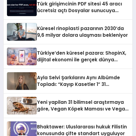
Türk girişimcinin PDF sitesi 45 aracı
ücretsiz açtı Dosyalar sunucuya
gitmiyor
Küresel rinoplasti pazarının 2030’da
9,6 milyar dolara ulaşması bekleniyor
Türkiye’den küresel pazara: ShopinX,
dijital ekonomi ile gerçek dünya
alışverişini bir araya getirmeyi
hedefliyor
Ayla Selvi Şarkılarını Aynı Albümde
Topladı: “Kayıp Kasetler 1” 31
Temmuz’da Yayında
Yeni yapilan 31 bilimsel araştırmaya
göre, Vegan Köpek Maması ve Vegan
Kedi Mamasının İyi Sindirildiğini
Ortaya Koydu
Bhaktawer: Uluslararası hukuk Filistin
konusunda çifte standart uyguluyor