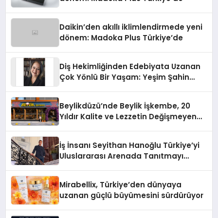
Daikin’den akıllı iklimlendirmede yeni
dönem: Madoka Plus Türkiye’de
Diş Hekimliğinden Edebiyata Uzanan
Çok Yönlü Bir Yaşam: Yeşim Şahin
Yaman
Beylikdüzü’nde Beylik İşkembe, 20
Yıldır Kalite ve Lezzetin Değişmeyen
Adresi
İş İnsanı Seyithan Hanoğlu Türkiye’yi
Uluslararası Arenada Tanıtmayı
Hedefliyor
Mirabellix, Türkiye’den dünyaya
uzanan güçlü büyümesini sürdürüyor