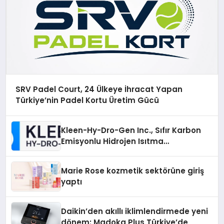
SRV Padel Court, 24 Ülkeye İhracat Yapan
Türkiye’nin Padel Kortu Üretim Gücü
Kleen-Hy-Dro-Gen Inc., Sıfır Karbon
Emisyonlu Hidrojen Isıtma
Teknolojisinde ISO ve TSSA
Düzenleyici Onaylarını Aldı
Marie Rose kozmetik sektörüne giriş
yaptı
Daikin’den akıllı iklimlendirmede yeni
dönem: Madoka Plus Türkiye’de