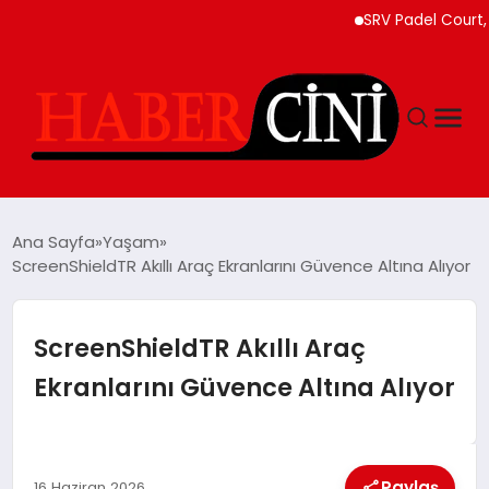
SRV Padel Court, 24 Ü
ANASAYFA
Ana Sayfa
Yaşam
ScreenShieldTR Akıllı Araç Ekranlarını Güvence Altına Alıyor
YAŞAM
ScreenShieldTR Akıllı Araç
GÜNCEL
Ekranlarını Güvence Altına Alıyor
TEKNOLOJI
Paylaş
16 Haziran 2026