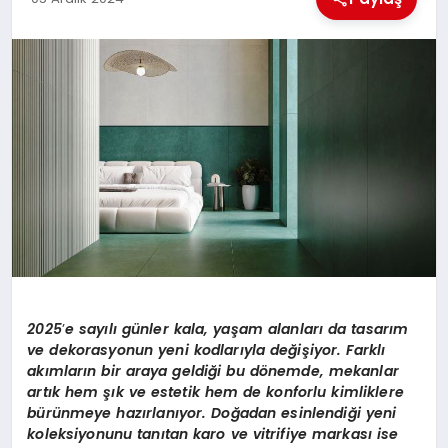
MAGAZIN
GENEL
EKONOMI
YEREL HABERLER
GÜNDEM
2025
’
e say
ılı günler kala, yaşam alanları da tasarım
ve dekorasyonun yeni kodlarıyla değişiyor. Farklı
akımların bir araya geldiği bu d
ö
nemde, mekanlar
artık hem şık ve estetik hem de konforlu kimliklere
bürünmeye hazı
rlan
ıyor. D
oğadan esinlendiği yeni
koleksiyonunu tanıtan karo ve vitrifiye markası ise