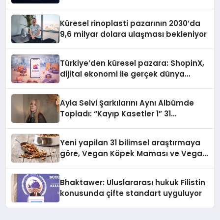
gitmiyor
Küresel rinoplasti pazarının 2030’da
9,6 milyar dolara ulaşması bekleniyor
Türkiye’den küresel pazara: ShopinX,
dijital ekonomi ile gerçek dünya
alışverişini bir araya getirmeyi
hedefliyor
Ayla Selvi Şarkılarını Aynı Albümde
Topladı: “Kayıp Kasetler 1” 31
Temmuz’da Yayında
Yeni yapilan 31 bilimsel araştırmaya
göre, Vegan Köpek Maması ve Vegan
Kedi Mamasının İyi Sindirildiğini
Ortaya Koydu
Bhaktawer: Uluslararası hukuk Filistin
konusunda çifte standart uyguluyor