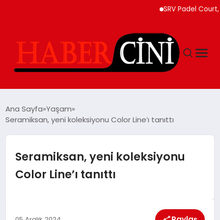
SRV Padel Court, 24 Ü
ANASAYFA
Ana Sayfa
Yaşam
Seramiksan, yeni koleksiyonu Color Line’ı tanıttı
YAŞAM
Seramiksan, yeni koleksiyonu
GÜNCEL
Color Line’ı tanıttı
TEKNOLOJI
Paylaş
05 Aralık 2024