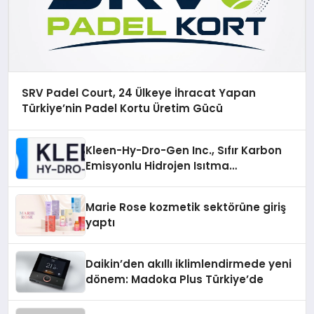
SRV Padel Court, 24 Ülkeye İhracat Yapan
Türkiye’nin Padel Kortu Üretim Gücü
Kleen-Hy-Dro-Gen Inc., Sıfır Karbon
Emisyonlu Hidrojen Isıtma
Teknolojisinde ISO ve TSSA
Düzenleyici Onaylarını Aldı
Marie Rose kozmetik sektörüne giriş
yaptı
Daikin’den akıllı iklimlendirmede yeni
dönem: Madoka Plus Türkiye’de