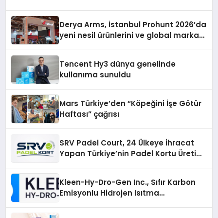
Derya Arms, İstanbul Prohunt 2026’da
yeni nesil ürünlerini ve global marka
vizyonunu sergiledi
Tencent Hy3 dünya genelinde
kullanıma sunuldu
Mars Türkiye’den “Köpeğini İşe Götür
Haftası” çağrısı
SRV Padel Court, 24 Ülkeye İhracat
Yapan Türkiye’nin Padel Kortu Üretim
Gücü
Kleen-Hy-Dro-Gen Inc., Sıfır Karbon
Emisyonlu Hidrojen Isıtma
Teknolojisinde ISO ve TSSA
Düzenleyici Onaylarını Aldı