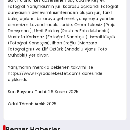
Bu yıl altıncı kez düzenlenen Skyroad ile Keşfet
Fotoğraf Yarışması’nın jüri kadrosu açıklandı. Fotoğraf
dünyasının deneyimli isimlerinden oluşan jüri, farklı
bakış açılarını bir araya getirerek yarışmaya yeni bir
dinamizm kazandıracak. Jüride; Ömer Lekesiz (Proje
Danışmanı), Ümit Bektaş (Reuters Foto Muhabiri),
Mustafa Korkmaz (Fotoğraf Sanatçısı), İsmail Küçük
(Fotoğraf Sanatçısı), İlhan Eroğlu (Manzara
Fotoğrafçısı) ve Elif Öztürk (Anadolu Ajansı Foto
Muhabiri) yer alıyor.
Yarışmanın merakla beklenen takvimi ise
https://www.skyroadilekesfet.com/ adresinde
açıklandı:
Son Başvuru Tarihi:
26 Kasım 2025
Ödül Töreni:
Aralık 2025
Benzer Haberler