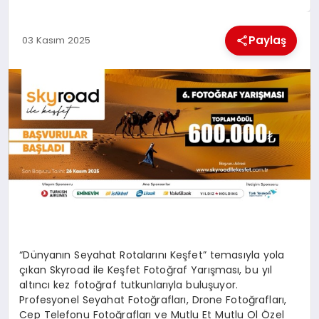
MAGAZIN
Paylaş
03 Kasım 2025
GENEL
EKONOMI
YEREL HABERLER
GÜNDEM
“Dünyanın Seyahat Rotalarını Keşfet” temasıyla yola
çıkan
Skyroad
ile Keşfet Fotoğraf Yarışması, bu yıl
altıncı kez fotoğraf tutkunlarıyla buluşuyor.
Profesyonel Seyahat Fotoğrafları,
Drone
Fotoğrafları,
Cep Telefonu Fotoğrafları ve Mutlu Et Mutlu Ol Özel