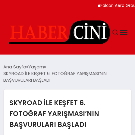
Falcon Aero Group, Kür
ANASAYFA
Ana Sayfa
Yaşam
SKYROAD İLE KEŞFET 6. FOTOĞRAF YARIŞMASI’NIN
BAŞVURULARI BAŞLADI
YAŞAM
GÜNCEL
SKYROAD İLE KEŞFET 6.
FOTOĞRAF YARIŞMASI’NIN
TEKNOLOJI
BAŞVURULARI BAŞLADI