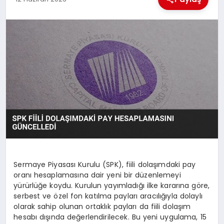
MAGAZIN
GENEL
EKONOMI
YEREL HABERLER
GÜNDEM
Sermaye Piyasası Kurulu (SPK), fiili dolaşımdaki pay
oranı hesaplamasına dair yeni bir düzenlemeyi
yürürlüğe koydu. Kurulun yayımladığı ilke kararına göre,
serbest ve özel fon katılma payları aracılığıyla dolaylı
olarak sahip olunan ortaklık payları da fiili dolaşım
hesabı dışında değerlendirilecek. Bu yeni uygulama, 15