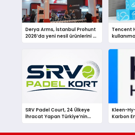
Derya Arms, İstanbul Prohunt
Tencent 
2026’da yeni nesil ürünlerini ve
kullanım
global marka vizyonunu
sergiledi
SRV Padel Court, 24 Ülkeye
Kleen-Hy-
İhracat Yapan Türkiye’nin
Karbon Em
Padel Kortu Üretim Gücü
Isıtma Te
TSSA Düze