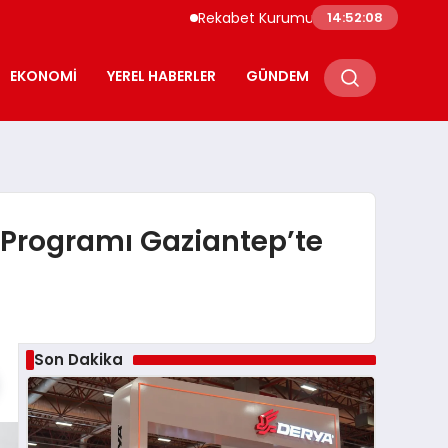
Rekabet Kurumu Burun Spreyi Pazarında İhl
14:52:09
EKONOMI
YEREL HABERLER
GÜNDEM
m Programı Gaziantep’te
Son Dakika