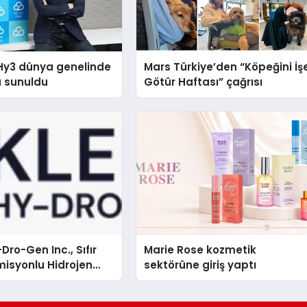
Hy3 dünya genelinde
Mars Türkiye’den “Köpeğini İş
a sunuldu
Götür Haftası” çağrısı
Dro-Gen Inc., Sıfır
Marie Rose kozmetik
isyonlu Hidrojen
sektörüne giriş yaptı
knolojisinde ISO ve
nleyici Onaylarını