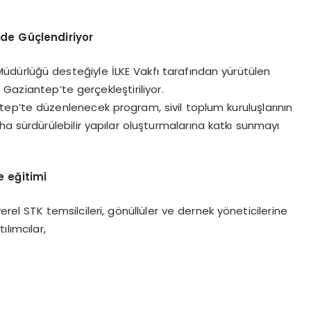
lde Güçlendiriyor
el Müdürlüğü desteğiyle İLKE Vakfı tarafından yürütülen
Gaziantep’te gerçekleştiriliyor.
ep’te düzenlenecek program, sivil toplum kuruluşlarının
ha sürdürülebilir yapılar oluşturmalarına katkı sunmayı
e eğitimi
el STK temsilcileri, gönüllüler ve dernek yöneticilerine
lımcılar,