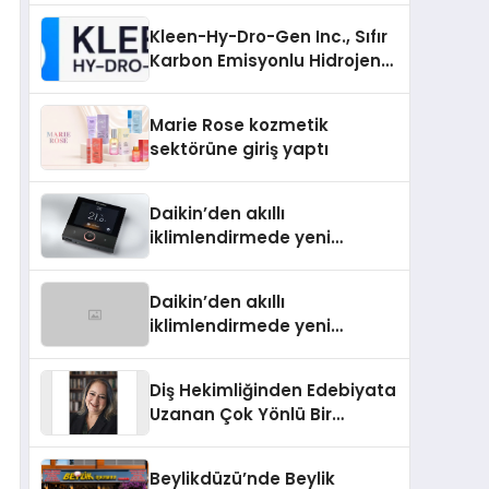
Kleen-Hy-Dro-Gen Inc., Sıfır
Karbon Emisyonlu Hidrojen
Isıtma Teknolojisinde ISO ve
TSSA Düzenleyici Onaylarını
Marie Rose kozmetik
Aldı
sektörüne giriş yaptı
Daikin’den akıllı
iklimlendirmede yeni
dönem: Madoka Plus
Türkiye’de
Daikin’den akıllı
iklimlendirmede yeni
dönem: Madoka Plus
Türkiye’de
Diş Hekimliğinden Edebiyata
Uzanan Çok Yönlü Bir
Yaşam: Yeşim Şahin Yaman
Beylikdüzü’nde Beylik