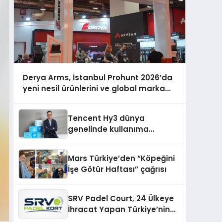
Derya Arms, İstanbul Prohunt 2026’da
yeni nesil ürünlerini ve global marka
vizyonunu sergiledi
Tencent Hy3 dünya
genelinde kullanıma
sunuldu
Mars Türkiye’den “Köpeğini
İşe Götür Haftası” çağrısı
SRV Padel Court, 24 Ülkeye
İhracat Yapan Türkiye’nin
Padel Kortu Üretim Gücü