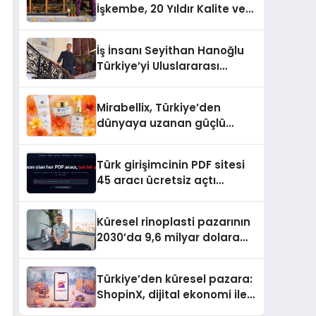
İşkembe, 20 Yıldır Kalite ve
Lezzetin Değişmeyen Adresi
İş İnsanı Seyithan Hanoğlu
Türkiye’yi Uluslararası
Arenada Tanıtmayı
Hedefliyor
Mirabellix, Türkiye’den
dünyaya uzanan güçlü
büyümesini sürdürüyor
Türk girişimcinin PDF sitesi
45 aracı ücretsiz açtı
Dosyalar sunucuya gitmiyor
Küresel rinoplasti pazarının
2030’da 9,6 milyar dolara
ulaşması bekleniyor
Türkiye’den küresel pazara:
ShopinX, dijital ekonomi ile
gerçek dünya alışverişini bir