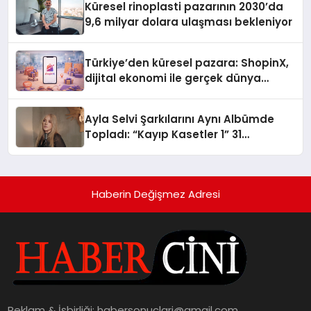
Küresel rinoplasti pazarının 2030’da
9,6 milyar dolara ulaşması bekleniyor
Türkiye’den küresel pazara: ShopinX,
dijital ekonomi ile gerçek dünya
alışverişini bir araya getirmeyi
hedefliyor
Ayla Selvi Şarkılarını Aynı Albümde
Topladı: “Kayıp Kasetler 1” 31
Temmuz’da Yayında
Haberin Değişmez Adresi
Reklam & İşbirliği:
habersonuclari@gmail.com