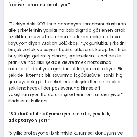
faaliyet ömrünü kı
salt
ıyor”
“Türkiye’deki KOBİ’lerin neredeyse tamamını oluşturan
aile şirketlerinin yapılarına bakıldığında gözlenen ortak
özellikler, mevcut durumun nedenini açıkça ortaya
koyuyor” diyen Atakan Bölükbaşı, “Çoğunlukla, şirketini
birçok zorluk ve sayısız badire atlatarak kurup belirli bir
büyüklüğe getirmiş olanlar, işletmelerini ikinci nesile
planlı ve hazırlıklı şekilde devretmek noktasında
maalesef ideal yaklaşımdan oldukça uzak kalıyor. Bir
şekilde istemsiz bir savunma içgüdüsüyle sanki hiç
gitmeyecek gibi hareket ederek şirketlerinin ikbalini
şekillendirecek lider pozisyonuna kimseleri
yakıştıramıyor. Bu durum şirketlerin ömründen yiyor”
ifadelerini kullandı.
“Sürdürülebilir büyüme için esneklik, çeviklik,
adaptasyon şart”
15 yıllık profesyonel birikimiyle kurumsal dönüşüm ve