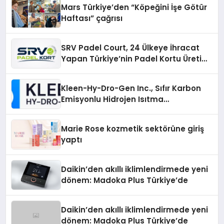
Mars Türkiye’den “Köpeğini İşe Götür
Haftası” çağrısı
SRV Padel Court, 24 Ülkeye İhracat
Yapan Türkiye’nin Padel Kortu Üretim
Gücü
Kleen-Hy-Dro-Gen Inc., Sıfır Karbon
Emisyonlu Hidrojen Isıtma
Teknolojisinde ISO ve TSSA
Düzenleyici Onaylarını Aldı
Marie Rose kozmetik sektörüne giriş
yaptı
Daikin’den akıllı iklimlendirmede yeni
dönem: Madoka Plus Türkiye’de
Daikin’den akıllı iklimlendirmede yeni
dönem: Madoka Plus Türkiye’de