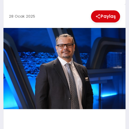
MAGAZIN
Paylaş
28 Ocak 2025
GENEL
EKONOMI
YEREL HABERLER
GÜNDEM