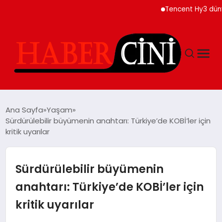
Tencent Hy3 dünya gen
ANASAYFA
Ana Sayfa
Yaşam
Sürdürülebilir büyümenin anahtarı: Türkiye’de KOBİ’ler için
kritik uyarılar
YAŞAM
GÜNCEL
Sürdürülebilir büyümenin
anahtarı: Türkiye’de KOBİ’ler için
TEKNOLOJI
kritik uyarılar