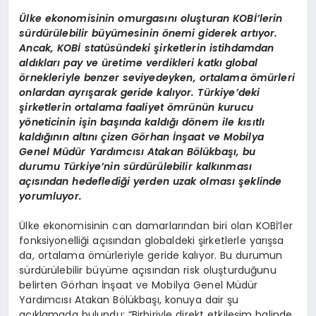
Ülke ekonomisinin omurgasını oluşturan KOBİ’lerin
sürdürülebilir büyümesinin önemi giderek artıyor.
Ancak,
KOB
İ statüsündeki şirketlerin istihdamdan
aldıkları pay ve üretime verdikleri katkı global
örnekleriyle benzer seviyedey
ken
, ortalama ömürleri
onlardan ayrışarak geride kalıyor. Türkiye’deki
şirketlerin ortalama faaliyet ömrünün kurucu
yöneticinin işin başında kaldığı dönem ile kısıtlı
kaldığını
n alt
ını ç
izen G
örhan İnşaat ve Mobilya
Genel Müdür Yardımcısı Atakan Bölükbaşı, bu
durumu Türkiye’nin sürdürülebilir kalkınması
açısından hedeflediği yerden uzak olması şeklinde
yorumluyor.
Ülke ekonomisinin can damarlarından biri olan KOBİ’ler
fonksiyonelliği açısından globaldeki şirketlerle yarışsa
da, ortalama ömürleriyle geride kalıyor. Bu durumun
sürdürülebilir büyüme açısından risk oluşturduğunu
belirten Görhan İnşaat ve Mobilya Genel Müdür
Yardımcısı Atakan Bölükbaşı, konuya dair şu
açıklamada bulundu: “Birbiriyle direkt etkileşim halinde