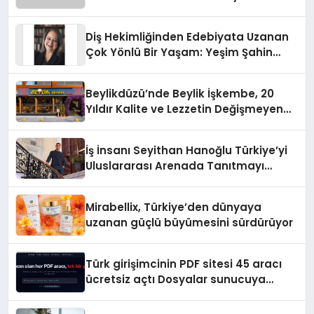
Diş Hekimliğinden Edebiyata Uzanan
Çok Yönlü Bir Yaşam: Yeşim Şahin
Yaman
Beylikdüzü’nde Beylik İşkembe, 20
Yıldır Kalite ve Lezzetin Değişmeyen
Adresi
İş İnsanı Seyithan Hanoğlu Türkiye’yi
Uluslararası Arenada Tanıtmayı
Hedefliyor
Mirabellix, Türkiye’den dünyaya
uzanan güçlü büyümesini sürdürüyor
Türk girişimcinin PDF sitesi 45 aracı
ücretsiz açtı Dosyalar sunucuya
gitmiyor