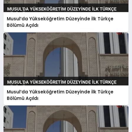
MAGAZIN
GENEL
Musul’da Yükseköğretim Düzeyinde İlk Türkçe
Bölümü Açıldı
EKONOMI
YEREL HABERLER
GÜNDEM
Musul’da Yükseköğretim Düzeyinde İlk Türkçe
Bölümü Açıldı