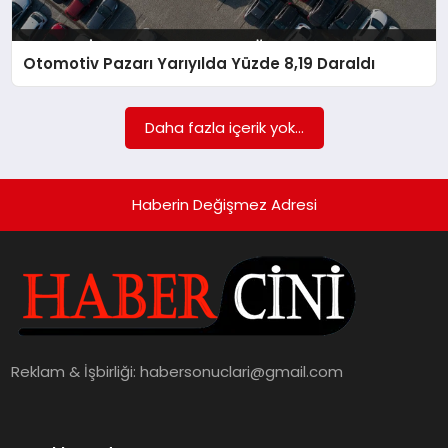
MAGAZIN
GENEL
Otomotiv Pazarı Yarıyılda Yüzde 8,19 Daraldı
EKONOMI
Daha fazla içerik yok...
YEREL HABERLER
Haberin Değişmez Adresi
GÜNDEM
Reklam & İşbirliği:
habersonuclari@gmail.com