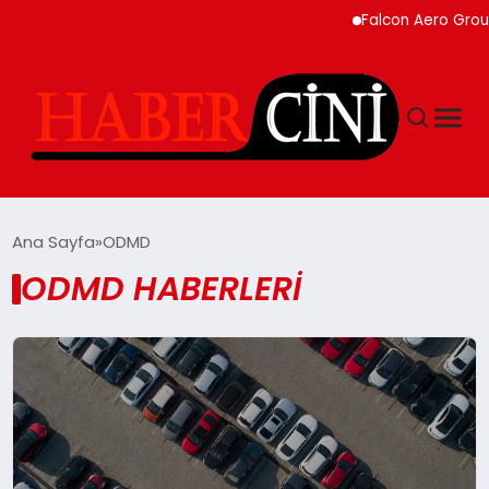
Falcon Aero Group,
ANASAYFA
Ana Sayfa
ODMD
ODMD HABERLERI
YAŞAM
GÜNCEL
TEKNOLOJI