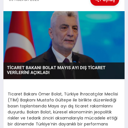
MAGAZIN
GENEL
EKONOMI
YEREL HABERLER
GÜNDEM
Ticaret Bakanı Ömer Bolat, Türkiye İhracatçılar Meclisi
(TİM) Başkanı Mustafa Gültepe ile birlikte düzenlediği
basın toplantısında Mayıs ayı dış ticaret rakamlarını
duyurdu. Bakan Bolat, küresel ekonominin jeopolitik
riskler ve tedarik zinciri aksamalarıyla mücadele ettiği
bir dönemde Türkiye’nin dayanıklı bir performans