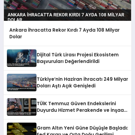
Ankara İhracatta Rekor Kırdı 7 Ayda 108 Milyar
Dolar
Dijital Türk Lirası Projesi Ekosistem
Başvuruları Değerlendirildi
Türkiye’nin Haziran İhracatı 249 Milyar
Doları Aştı Açık Genişledi
TÜİK Temmuz Güven Endekslerini
Duyurdu Hizmet Perakende ve İnşaat
Verileri Yayınlandı
Gram Altın Yeni Güne Düşüşle Başladı:
Fed Kararı ve Orta Doğu Gerilimi