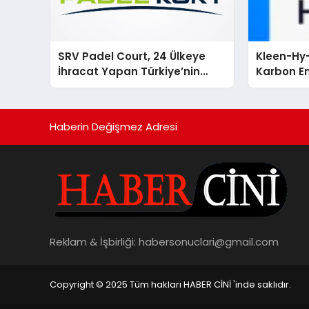
SRV Padel Court, 24 Ülkeye
Kleen-Hy-
İhracat Yapan Türkiye’nin
Karbon Em
Padel Kortu Üretim Gücü
Isıtma Te
TSSA Düze
Aldı
Haberin Değişmez Adresi
Reklam & İşbirliği:
habersonuclari@gmail.com
Copyright © 2025 Tüm hakları HABER CİNİ 'inde saklıdır.