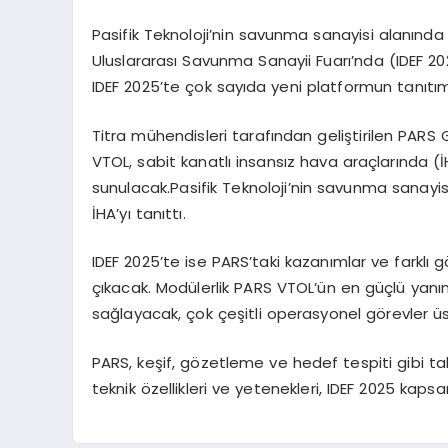
Pasifik Teknoloji’nin savunma sanayisi alanında f
Uluslararası Savunma Sanayii Fuarı’nda (IDEF 202
IDEF 2025’te çok sayıda yeni platformun tanıtım
Titra mühendisleri tarafından geliştirilen PARS G
VTOL, sabit kanatlı insansız hava araçlarında (İH
sunulacak.Pasifik Teknoloji’nin savunma sanayisi
İHA’yı tanıttı.
IDEF 2025’te ise PARS’taki kazanımlar ve farklı g
çıkacak. Modülerlik PARS VTOL’ün en güçlü yanı
sağlayacak, çok çeşitli operasyonel görevler üs
PARS, keşif, gözetleme ve hedef tespiti gibi t
teknik özellikleri ve yetenekleri, IDEF 2025 ka