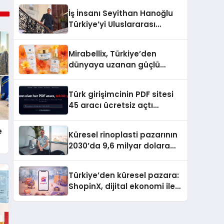
İş İnsanı Seyithan Hanoğlu
Türkiye’yi Uluslararası
Arenada Tanıtmayı
Hedefliyor
Mirabellix, Türkiye’den
dünyaya uzanan güçlü
büyümesini sürdürüyor
Türk girişimcinin PDF sitesi
45 aracı ücretsiz açtı
Dosyalar sunucuya gitmiyor
e
Küresel rinoplasti pazarının
2030’da 9,6 milyar dolara
ulaşması bekleniyor
Türkiye’den küresel pazara:
ShopinX, dijital ekonomi ile
gerçek dünya alışverişini bir
araya getirmeyi hedefliyor