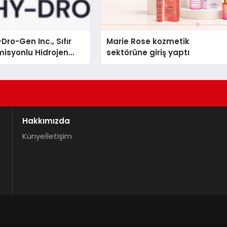
Dro-Gen Inc., Sıfır
Marie Rose kozmetik
isyonlu Hidrojen
sektörüne giriş yaptı
knolojisinde ISO ve
nleyici Onaylarını
Hakkımızda
Künye
İletişim