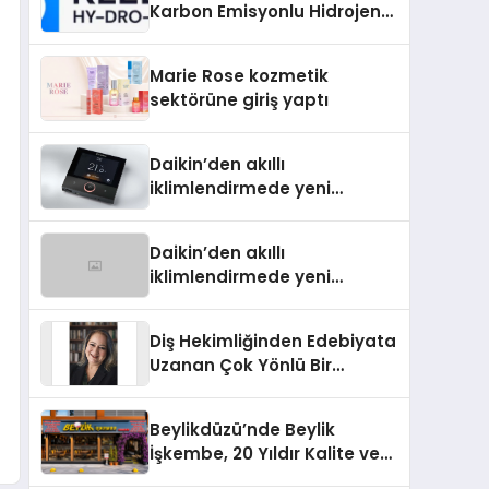
Karbon Emisyonlu Hidrojen
Isıtma Teknolojisinde ISO ve
TSSA Düzenleyici Onaylarını
Marie Rose kozmetik
Aldı
sektörüne giriş yaptı
Daikin’den akıllı
iklimlendirmede yeni
dönem: Madoka Plus
Türkiye’de
Daikin’den akıllı
iklimlendirmede yeni
dönem: Madoka Plus
Türkiye’de
Diş Hekimliğinden Edebiyata
Uzanan Çok Yönlü Bir
Yaşam: Yeşim Şahin Yaman
Beylikdüzü’nde Beylik
İşkembe, 20 Yıldır Kalite ve
Lezzetin Değişmeyen Adresi