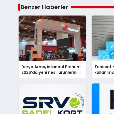
Benzer Haberler
Derya Arms, İstanbul Prohunt
Tencent 
2026’da yeni nesil ürünlerini ve
kullanım
global marka vizyonunu
sergiledi