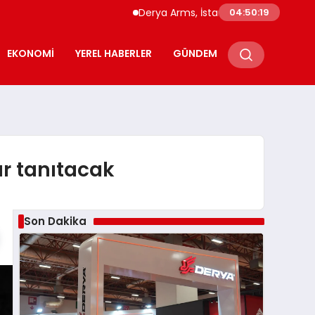
Derya Arms, İstanbul Prohunt 2026’da yeni 
04:50:20
EKONOMI
YEREL HABERLER
GÜNDEM
ar tanıtacak
Son Dakika