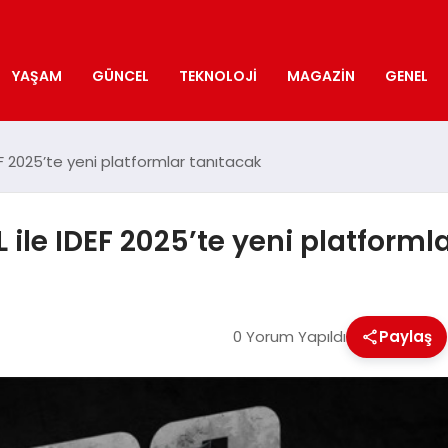
YAŞAM
GÜNCEL
TEKNOLOJI
MAGAZIN
GENEL
EF 2025’te yeni platformlar tanıtacak
L ile IDEF 2025’te yeni platforml
0 Yorum Yapıldı
Paylaş