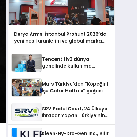
Derya Arms, İstanbul Prohunt 2026’da
yeni nesil ürünlerini ve global marka
vizyonunu sergiledi
Tencent Hy3 dünya
genelinde kullanıma
sunuldu
Mars Türkiye’den “Köpeğini
İşe Götür Haftası” çağrısı
SRV Padel Court, 24 Ülkeye
İhracat Yapan Türkiye’nin
Padel Kortu Üretim Gücü
Kleen-Hy-Dro-Gen Inc., Sıfır