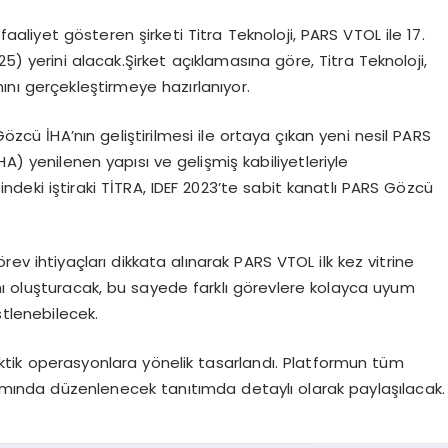
aaliyet gösteren şirketi Titra Teknoloji, PARS VTOL ile 17.
5) yerini alacak.Şirket açıklamasına göre, Titra Teknoloji,
ını gerçekleştirmeye hazırlanıyor.
özcü İHA’nın geliştirilmesi ile ortaya çıkan yeni nesil PARS
A) yenilenen yapısı ve gelişmiş kabiliyetleriyle
ndeki iştiraki TİTRA, IDEF 2023’te sabit kanatlı PARS Gözcü
örev ihtiyaçları dikkata alınarak PARS VTOL ilk kez vitrine
nı oluşturacak, bu sayede farklı görevlere kolayca uyum
tlenebilecek.
aktik operasyonlara yönelik tasarlandı. Platformun tüm
psamında düzenlenecek tanıtımda detaylı olarak paylaşılacak.