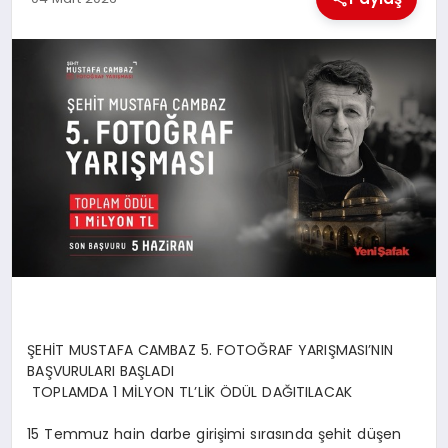
MAGAZIN
GENEL
EKONOMI
YEREL HABERLER
GÜNDEM
ŞEHİT MUSTAFA CAMBAZ 5. FOTOĞRAF YARIŞMASI’NIN
BAŞVURULARI BAŞLADI
TOPLAMDA 1 MİLYON TL’LİK ÖDÜL DAĞITILACAK
15 Temmuz hain darbe girişimi sırasında şehit düşen