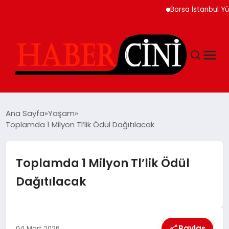
Borsa İstanbul Yükseliş
ANASAYFA
Ana Sayfa
Yaşam
Toplamda 1 Milyon Tl’lik Ödül Dağıtılacak
YAŞAM
Toplamda 1 Milyon Tl’lik Ödül
GÜNCEL
Dağıtılacak
TEKNOLOJI
Paylaş
04 Mart 2026