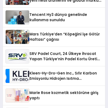
yeni nesil ürünlerini ve global marka
vizyonunu sergiledi
Tencent Hy3 dünya genelinde
kullanıma sunuldu
Mars Türkiye’den “Köpeğini İşe Götür
Haftası” çağrısı
SRV Padel Court, 24 Ülkeye İhracat
Yapan Türkiye’nin Padel Kortu Üretim
Gücü
Kleen-Hy-Dro-Gen Inc., Sıfır Karbon
Emisyonlu Hidrojen Isıtma
Teknolojisinde ISO ve TSSA
Düzenleyici Onaylarını Aldı
Marie Rose kozmetik sektörüne giriş
yaptı