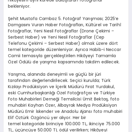
hikâyesini aynı karede buluşturan fotoğraflar
bekleniyor.
Şehit Mustafa Cambaz 5. Fotoğraf Yarışması; 2025’e
Damgasını Vuran Haber Fotoğrafları, Kültürel ve Tarihî
Fotoğraflar, Yeni Nesil Fotoğraflar (Drone Çekimi –
Serbest Haber) ve Yeni Nesil Fotoğraflar (Cep
Telefonu Çekimi – Serbest Haber) olmak üzere dört
temel kategoride düzenleniyor. Ayrıca Habib-i Neccar
Camii temasıyla gerçekleştirilen Hikâyeyi Tamamla
Özel Ödülü de yarışma kapsamında takdim edilecek.
Yarışma, alanında deneyimli ve güçlü bir jüri
tarafından değerlendirilecek. Seçici kurulda; Türk
Kızılayı Prodüksiyon ve İçerik Müdürü Fırat Yurdakul,
eski Cumhurbaşkanlığı Özel Fotoğrafçısı ve Türkiye
Foto Muhabirleri Derneği Temsilcisi Ümit Bektaş, foto
muhabiri Kayhan Özer, Albayrak Medya Prodüksiyon
Müdürü Emir İskender ve Anadolu Ajansı foto muhabiri
Elif Öztürk Özgöncü yer alıyor. Her bir
temel kategoride birinciye 100.000 TL, ikinciye 75.000
TL, üçüncüye 50.000 TL ödül verilirken; Hikâyeyi