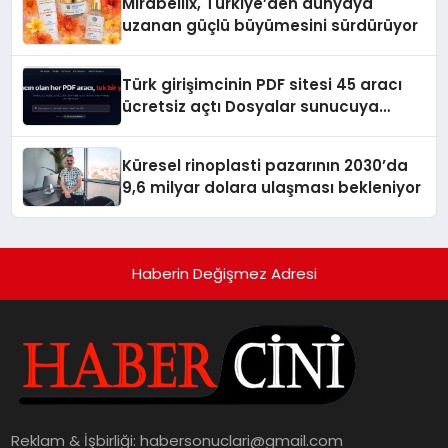
Mirabellix, Türkiye’den dünyaya
uzanan güçlü büyümesini sürdürüyor
Türk girişimcinin PDF sitesi 45 aracı
ücretsiz açtı Dosyalar sunucuya
gitmiyor
Küresel rinoplasti pazarının 2030’da
9,6 milyar dolara ulaşması bekleniyor
Haberin Değişmez Adresi
Reklam & İşbirliği:
habersonuclari@gmail.com