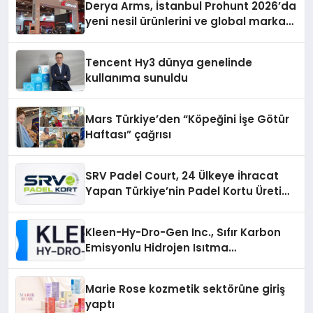
Derya Arms, İstanbul Prohunt 2026’da
yeni nesil ürünlerini ve global marka
vizyonunu sergiledi
Tencent Hy3 dünya genelinde
kullanıma sunuldu
Mars Türkiye’den “Köpeğini İşe Götür
Haftası” çağrısı
SRV Padel Court, 24 Ülkeye İhracat
Yapan Türkiye’nin Padel Kortu Üretim
Gücü
Kleen-Hy-Dro-Gen Inc., Sıfır Karbon
Emisyonlu Hidrojen Isıtma
Teknolojisinde ISO ve TSSA
Düzenleyici Onaylarını Aldı
Marie Rose kozmetik sektörüne giriş
yaptı