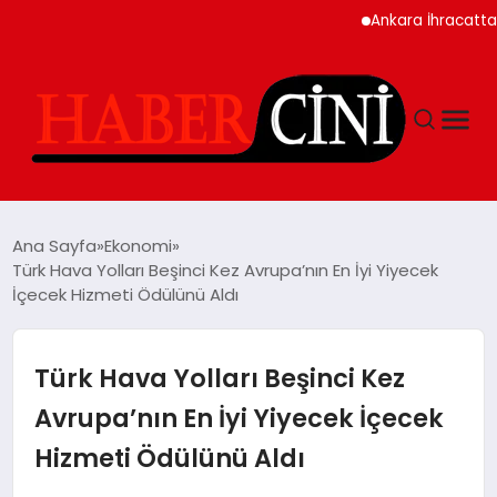
Ankara İhracatta Rekor
ANASAYFA
Ana Sayfa
Ekonomi
Türk Hava Yolları Beşinci Kez Avrupa’nın En İyi Yiyecek
İçecek Hizmeti Ödülünü Aldı
YAŞAM
GÜNCEL
Türk Hava Yolları Beşinci Kez
Avrupa’nın En İyi Yiyecek İçecek
TEKNOLOJI
Hizmeti Ödülünü Aldı