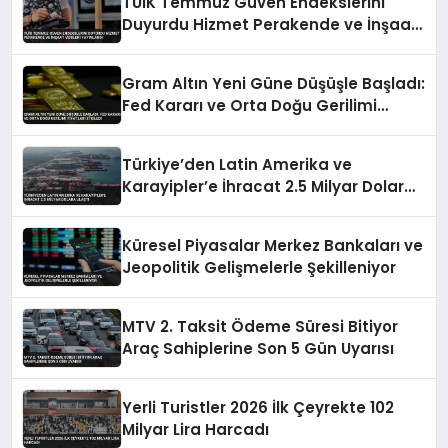
TÜİK Temmuz Güven Endekslerini
Duyurdu Hizmet Perakende ve İnşaat
Verileri Yayınlandı
Gram Altın Yeni Güne Düşüşle Başladı:
Fed Kararı ve Orta Doğu Gerilimi
Fiyatları Etkiledi
Türkiye’den Latin Amerika ve
Karayipler’e İhracat 2.5 Milyar Dolara
Ulaştı
Küresel Piyasalar Merkez Bankaları ve
Jeopolitik Gelişmelerle Şekilleniyor
MTV 2. Taksit Ödeme Süresi Bitiyor
Araç Sahiplerine Son 5 Gün Uyarısı
Yerli Turistler 2026 İlk Çeyrekte 102
Milyar Lira Harcadı