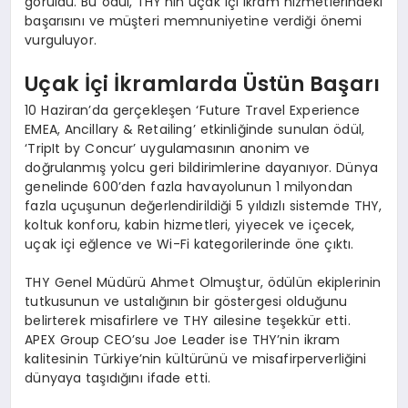
görüldü. Bu ödül, THY’nin uçak içi ikram hizmetlerindeki
başarısını ve müşteri memnuniyetine verdiği önemi
vurguluyor.
Uçak İçi İkramlarda Üstün Başarı
10 Haziran’da gerçekleşen ‘Future Travel Experience
EMEA, Ancillary & Retailing’ etkinliğinde sunulan ödül,
‘TripIt by Concur’ uygulamasının anonim ve
doğrulanmış yolcu geri bildirimlerine dayanıyor. Dünya
genelinde 600’den fazla havayolunun 1 milyondan
fazla uçuşunun değerlendirildiği 5 yıldızlı sistemde THY,
koltuk konforu, kabin hizmetleri, yiyecek ve içecek,
uçak içi eğlence ve Wi-Fi kategorilerinde öne çıktı.
THY Genel Müdürü Ahmet Olmuştur, ödülün ekiplerinin
tutkusunun ve ustalığının bir göstergesi olduğunu
belirterek misafirlere ve THY ailesine teşekkür etti.
APEX Group CEO’su Joe Leader ise THY’nin ikram
kalitesinin Türkiye’nin kültürünü ve misafirperverliğini
dünyaya taşıdığını ifade etti.