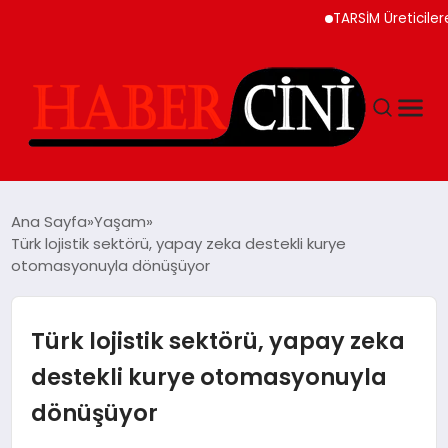
TARSİM Üreticilere 6,6 
ANASAYFA
Ana Sayfa
Yaşam
Türk lojistik sektörü, yapay zeka destekli kurye
otomasyonuyla dönüşüyor
YAŞAM
GÜNCEL
Türk lojistik sektörü, yapay zeka
destekli kurye otomasyonuyla
TEKNOLOJI
dönüşüyor