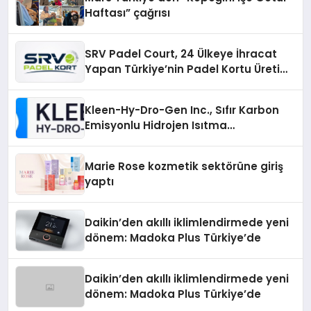
Haftası” çağrısı
SRV Padel Court, 24 Ülkeye İhracat
Yapan Türkiye’nin Padel Kortu Üretim
Gücü
Kleen-Hy-Dro-Gen Inc., Sıfır Karbon
Emisyonlu Hidrojen Isıtma
Teknolojisinde ISO ve TSSA
Düzenleyici Onaylarını Aldı
Marie Rose kozmetik sektörüne giriş
yaptı
Daikin’den akıllı iklimlendirmede yeni
dönem: Madoka Plus Türkiye’de
Daikin’den akıllı iklimlendirmede yeni
dönem: Madoka Plus Türkiye’de