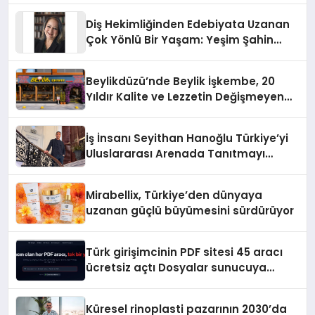
Diş Hekimliğinden Edebiyata Uzanan
Çok Yönlü Bir Yaşam: Yeşim Şahin
Yaman
Beylikdüzü’nde Beylik İşkembe, 20
Yıldır Kalite ve Lezzetin Değişmeyen
Adresi
İş İnsanı Seyithan Hanoğlu Türkiye’yi
Uluslararası Arenada Tanıtmayı
Hedefliyor
Mirabellix, Türkiye’den dünyaya
uzanan güçlü büyümesini sürdürüyor
Türk girişimcinin PDF sitesi 45 aracı
ücretsiz açtı Dosyalar sunucuya
gitmiyor
Küresel rinoplasti pazarının 2030’da