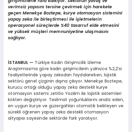
girişimcilerle rafa kalkıyor. Sektörün yavaş ve
verimsiz yapısını tersine çevirmek için harekete
geçen Menekşe Boztepe, kurye otomasyon sistemini
yapay zeka ile birleştirmesi ile işletmelerin
operasyonel süreçlerde %40 tasarruf elde etmesini
ve yüksek müşteri memnuniyetine ulaşmasını
sağlıyor.
İSTANBUL
—
Türkiye Kadın Girişimcilik İzleme
Araştırması’na göre kadın girişimcilerin yalnızca %2,2’si
faaliyetlerinde yapay zekadan faydalanırken, lojistik
sektörü genel çizginin dışına çıkıyor. Menekşe Boztepe,
kurucu ortağı olduğu yapay zeka destekli kurye
otomasyon sistemi JetiGo Yazılım ile lojistik sistemleri
kökten değiştiriyor. Teslimat yoğunluklarını analiz eden,
en uygun kurye ve güzergahları otomatik belirleyen ve
sürekli öğrenen yapay zeka destekli otomasyon
altyapısı sayesinde sektörde fark yaratıyor.