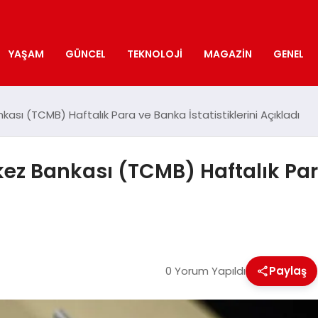
YAŞAM
GÜNCEL
TEKNOLOJI
MAGAZIN
GENEL
ası (TCMB) Haftalık Para ve Banka İstatistiklerini Açıkladı
ez Bankası (TCMB) Haftalık Pa
0 Yorum Yapıldı
Paylaş