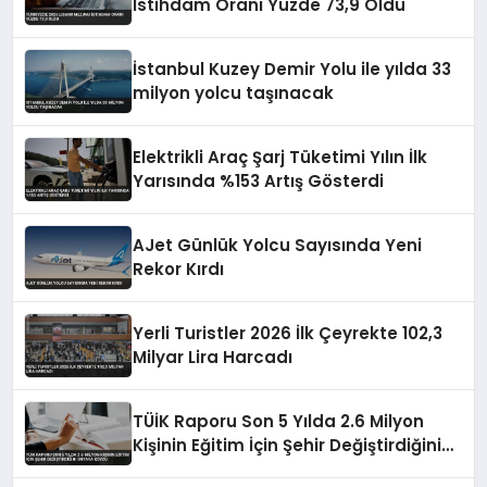
İstihdam Oranı Yüzde 73,9 Oldu
İstanbul Kuzey Demir Yolu ile yılda 33
milyon yolcu taşınacak
Elektrikli Araç Şarj Tüketimi Yılın İlk
Yarısında %153 Artış Gösterdi
AJet Günlük Yolcu Sayısında Yeni
Rekor Kırdı
Yerli Turistler 2026 İlk Çeyrekte 102,3
Milyar Lira Harcadı
TÜİK Raporu Son 5 Yılda 2.6 Milyon
Kişinin Eğitim İçin Şehir Değiştirdiğini
Ortaya Koydu