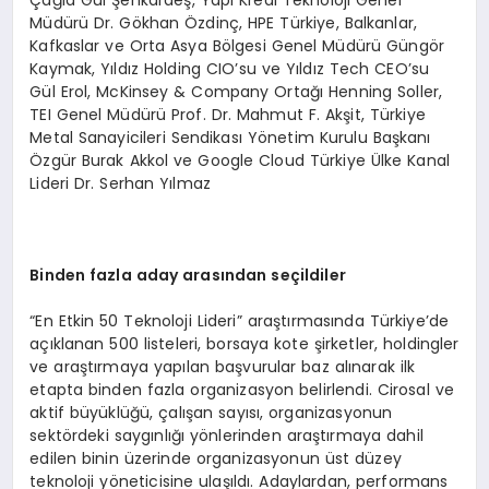
Müdürü Dr. Gökhan Özdinç, HPE Türkiye, Balkanlar,
Kafkaslar ve Orta Asya Bölgesi Genel Müdürü Güngör
Kaymak, Yıldız Holding CIO’su ve Yıldız Tech CEO’su
Gül Erol, McKinsey & Company Ortağı Henning Soller,
TEI Genel Müdürü Prof. Dr. Mahmut F. Akşit, Türkiye
Metal Sanayicileri Sendikası Yönetim Kurulu Başkanı
Özgür Burak Akkol ve Google Cloud Türkiye Ülke Kanal
Lideri Dr. Serhan Yılmaz
Binden fazla aday arasından seçildiler
“En Etkin 50 Teknoloji Lideri” araştırmasında Türkiye’de
açıklanan 500 listeleri, borsaya kote şirketler, holdingler
ve araştırmaya yapılan başvurular baz alınarak ilk
etapta binden fazla organizasyon belirlendi. Cirosal ve
aktif büyüklüğü, çalışan sayısı, organizasyonun
sektördeki saygınlığı yönlerinden araştırmaya dahil
edilen binin üzerinde organizasyonun üst düzey
teknoloji yöneticisine ulaşıldı. Adaylardan, performans