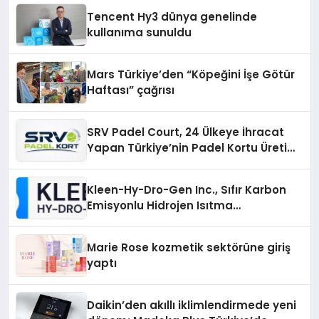
Tencent Hy3 dünya genelinde
kullanıma sunuldu
Mars Türkiye’den “Köpeğini İşe Götür
Haftası” çağrısı
SRV Padel Court, 24 Ülkeye İhracat
Yapan Türkiye’nin Padel Kortu Üretim
Gücü
Kleen-Hy-Dro-Gen Inc., Sıfır Karbon
Emisyonlu Hidrojen Isıtma
Teknolojisinde ISO ve TSSA
Düzenleyici Onaylarını Aldı
Marie Rose kozmetik sektörüne giriş
yaptı
Daikin’den akıllı iklimlendirmede yeni