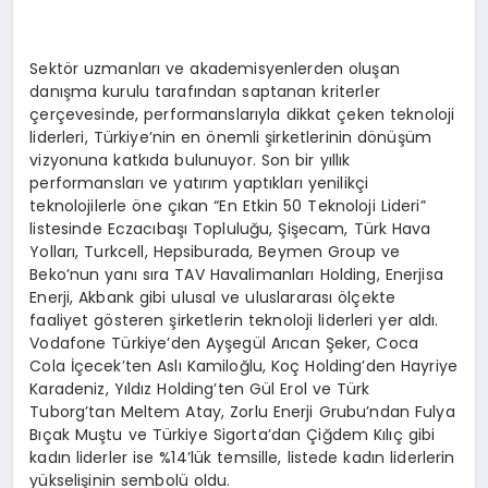
Sektör uzmanları ve akademisyenlerden oluşan
danışma kurulu tarafından saptanan kriterler
çerçevesinde, performanslarıyla dikkat çeken teknoloji
liderleri, Türkiye’nin en önemli şirketlerinin dönüşüm
vizyonuna katkıda bulunuyor. Son bir yıllık
performansları ve yatırım yaptıkları yenilikçi
teknolojilerle öne çıkan “En Etkin 50 Teknoloji Lideri”
listesinde Eczacıbaşı Topluluğu, Şişecam, Türk Hava
Yolları, Turkcell, Hepsiburada, Beymen Group ve
Beko’nun yanı sıra TAV Havalimanları Holding, Enerjisa
Enerji, Akbank gibi ulusal ve uluslararası ölçekte
faaliyet gösteren şirketlerin teknoloji liderleri yer aldı.
Vodafone Türkiye’den Ayşegül Arıcan Şeker, Coca
Cola İçecek’ten Aslı Kamiloğlu, Koç Holding’den Hayriye
Karadeniz, Yıldız Holding’ten Gül Erol ve Türk
Tuborg’tan Meltem Atay, Zorlu Enerji Grubu’ndan Fulya
Bıçak Muştu ve Türkiye Sigorta’dan Çiğdem Kılıç gibi
kadın liderler ise %14’lük temsille, listede kadın liderlerin
yükselişinin sembolü oldu.