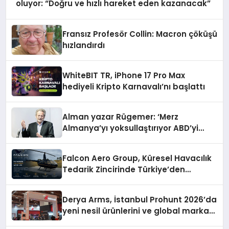
oluyor: “Doğru ve hızlı hareket eden kazanacak”
Fransız Profesör Collin: Macron çöküşü
hızlandırdı
WhiteBIT TR, iPhone 17 Pro Max
hediyeli Kripto Karnavalı’nı başlattı
Alman yazar Rügemer: ‘Merz
Almanya’yı yoksullaştırıyor ABD’yi
zenginleştiriyor’
Falcon Aero Group, Küresel Havacılık
Tedarik Zincirinde Türkiye’den
Dünyaya Açılıyor
Derya Arms, İstanbul Prohunt 2026’da
yeni nesil ürünlerini ve global marka
vizyonunu sergiledi