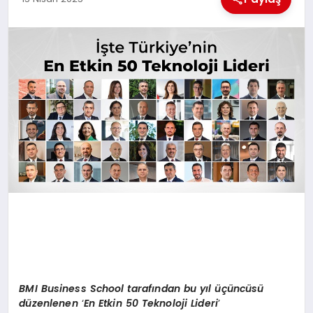
MAGAZIN
GENEL
EKONOMI
YEREL HABERLER
GÜNDEM
BMI Business School tarafından bu yıl üçüncüsü
düzenlenen
‘
En Etkin 50 Teknoloji Lideri
’