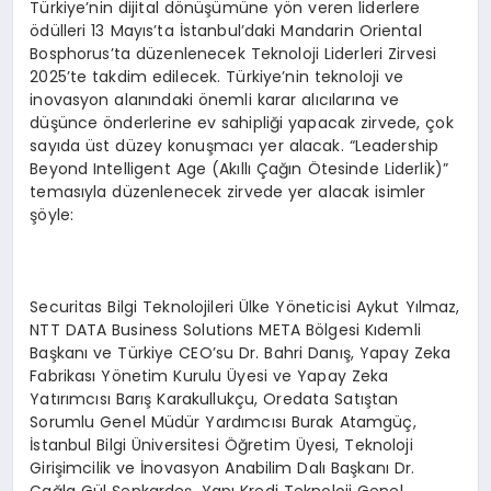
Türkiye’nin dijital dönüşümüne yön veren liderlere
ödülleri 13 Mayıs’ta İstanbul’daki Mandarin Oriental
Bosphorus’ta düzenlenecek Teknoloji Liderleri Zirvesi
2025’te takdim edilecek. Türkiye’nin teknoloji ve
inovasyon alanındaki önemli karar alıcılarına ve
düşünce önderlerine ev sahipliği yapacak zirvede, çok
sayıda üst düzey konuşmacı yer alacak. “Leadership
Beyond Intelligent Age (Akıllı Çağın Ötesinde Liderlik)”
temasıyla düzenlenecek zirvede yer alacak isimler
şöyle:
Securitas Bilgi Teknolojileri Ülke Yöneticisi Aykut Yılmaz,
NTT DATA Business Solutions META Bölgesi Kıdemli
Başkanı ve Türkiye CEO’su Dr. Bahri Danış, Yapay Zeka
Fabrikası Yönetim Kurulu Üyesi ve Yapay Zeka
Yatırımcısı Barış Karakullukçu, Oredata Satıştan
Sorumlu Genel Müdür Yardımcısı Burak Atamgüç,
İstanbul Bilgi Üniversitesi Öğretim Üyesi, Teknoloji
Girişimcilik ve İnovasyon Anabilim Dalı Başkanı Dr.
Çağla Gül Şenkardeş, Yapı Kredi Teknoloji Genel