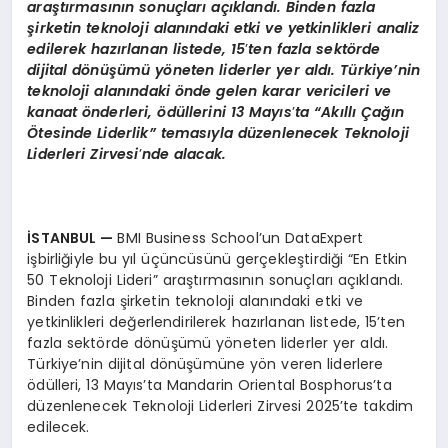
araştı
rmas
ının sonuçları açıklandı. Binden fazla
şirketin teknoloji alanındaki etki ve yetkinlikleri analiz
edilerek hazırlanan listede, 15
’
ten fazla sekt
ö
rde
dijital d
ö
nüşümü y
ö
neten liderler yer aldı. Türkiye’nin
teknoloji alanındaki
ö
nde gelen karar vericileri ve
kanaat
ö
nderleri,
ö
düllerini 13 Mayıs
’
ta “Akıllı Çağın
Ötesinde Liderlik”
temas
ıyla düzenlenecek Teknoloji
Liderleri Zirvesi
’
nde alacak.
İSTANBUL —
BMI Business School’un DataExpert
işbirliğiyle bu yıl üçüncüsünü gerçekleştirdiği “En Etkin
50 Teknoloji Lideri” araştırmasının sonuçları açıklandı.
Binden fazla şirketin teknoloji alanındaki etki ve
yetkinlikleri değerlendirilerek hazırlanan listede, 15’ten
fazla sektörde dönüşümü yöneten liderler yer aldı.
Türkiye’nin dijital dönüşümüne yön veren liderlere
ödülleri, 13 Mayıs’ta Mandarin Oriental Bosphorus’ta
düzenlenecek Teknoloji Liderleri Zirvesi 2025’te takdim
edilecek.