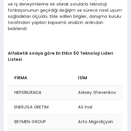
ve iş deneyimlerine ek olarak sorularla teknoloji
fonksiyonunun geçirdiği değişim ve sürece nasıl uyum
sağladıkları ölçüldü. Elde edilen bilgiler, danışma kurulu
tarafından yapılan kapsamlı analizin ardından
belirlendi.
Alfabetik sıraya g
ö
re En Etkin 50 Teknoloji Lideri
Listesi
Fİ
RMA
İSİM
HEPSİBURADA
Alexey Shevenkov
ENERJİSA ÜRETİM
Ali İnal
BEYMEN GROUP
Arto Mıgırdiçyan