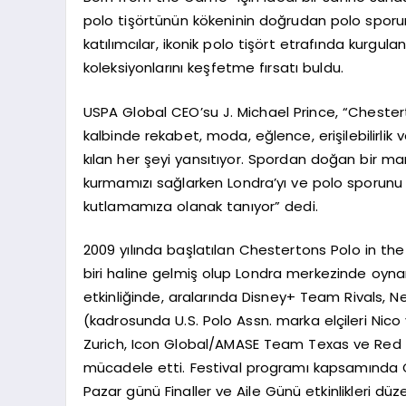
polo tişörtünün kökeninin doğrudan polo sporu
katılımcılar, ikonik polo tişört etrafında kurgul
koleksiyonlarını keşfetme fırsatı buldu.
USPA Global CEO’su J. Michael Prince, “Chesterto
kalbinde rekabet, moda, eğlence, erişilebilirlik 
kılan her şeyi yansıtıyor. Spordan doğan bir mark
kurmamızı sağlarken Londra’yı ve polo sporunu ta
kutlamamıza olanak tanıyor” dedi.
2009 yılında başlatılan Chestertons Polo in the
biri haline gelmiş olup Londra merkezinde oyna
etkinliğinde, aralarında Disney+ Team Rivals
(kadrosunda U.S. Polo Assn. marka elçileri Nic
Zurich, Icon Global/AMASE Team Texas ve Red S
mücadele etti. Festival programı kapsamında 
Pazar günü Finaller ve Aile Günü etkinlikleri düz