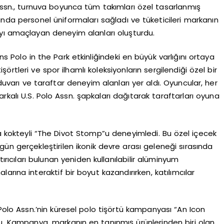
ssn., turnuva boyunca tüm takımları özel tasarlanmış
da personel üniformaları sağladı ve tüketicileri markanın
yı amaçlayan deneyim alanları oluşturdu.
 Polo in the Park etkinliğindeki en büyük varlığını ortaya
örtleri ve spor ilhamlı koleksiyonların sergilendiği özel bir
 duvarı ve taraftar deneyim alanları yer aldı. Oyuncular, her
rkalı U.S. Polo Assn. şapkaları dağıtarak taraftarları oyuna
imza kokteyli “The Divot Stomp”u deneyimledi. Bu özel içecek
 gün gerçekleştirilen ikonik devre arası geleneği sırasında
tırıcıları bulunan yeniden kullanılabilir alüminyum
rına interaktif bir boyut kazandırırken, katılımcılar
Polo Assn.’nin küresel polo tişörtü kampanyası “An Icon
u. Kampanya, markanın en tanınmış ürünlerinden biri olan