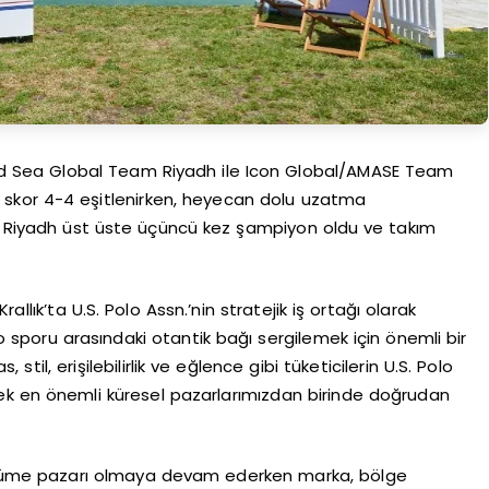
Red Sea Global Team Riyadh ile Icon Global/AMASE Team
da skor 4-4 eşitlenirken, heyecan dolu uzatma
Riyadh üst üste üçüncü kez şampiyon oldu ve takım
allık’ta U.S. Polo Assn.’nin stratejik iş ortağı olarak
 sporu arasındaki otantik bağı sergilemek için önemli bir
til, erişilebilirlik ve eğlence gibi tüketicilerin U.S. Polo
erek en önemli küresel pazarlarımızdan birinde doğrudan
ir büyüme pazarı olmaya devam ederken marka, bölge