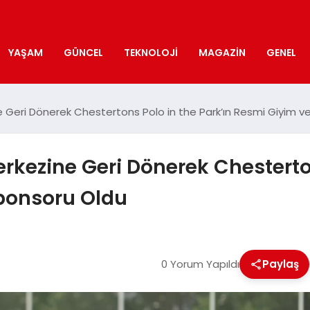
YAŞAM
GÜNCEL
TEKNOLOJI
MAGAZIN
GENEL
ne Geri Dönerek Chestertons Polo in the Park’ın Resmi Giyim
erkezine Geri Dönerek Chesterto
ponsoru Oldu
0 Yorum Yapıldı
Paylaş