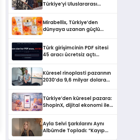
Türkiye’yi Uluslararası
Arenada Tanıtmayı
Hedefliyor
Mirabellix, Türkiye’den
dünyaya uzanan güçlü
büyümesini sürdürüyor
Türk girişimcinin PDF sitesi
45 aracı ücretsiz açtı
Dosyalar sunucuya gitmiyor
Küresel rinoplasti pazarının
2030’da 9,6 milyar dolara
ulaşması bekleniyor
Türkiye’den küresel pazara:
ShopinX, dijital ekonomi ile
gerçek dünya alışverişini bir
araya getirmeyi hedefliyor
Ayla Selvi Şarkılarını Aynı
Albümde Topladı: “Kayıp
Kasetler 1” 31 Temmuz’da