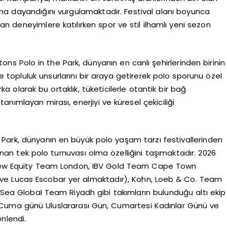
na dayandığını vurgulamaktadır. Festival alanı boyunca
anan deneyimlere katılırken spor ve stil ilhamlı yeni sezon
ns Polo in the Park, dünyanın en canlı şehirlerinden birinin
ve topluluk unsurlarını bir araya getirerek polo sporunu özel
a olarak bu ortaklık, tüketicilerle otantik bir bağ
nımlayan mirası, enerjiyi ve küresel çekiciliği
 Park, dünyanın en büyük polo yaşam tarzı festivallerinden
nan tek polo turnuvası olma özelliğini taşımaktadır. 2026
, New Equity Team London, IBV Gold Team Cape Town
o ve Lucas Escobar yer almaktadır), Kohn, Loeb & Co. Team
ea Global Team Riyadh gibi takımların bulunduğu altı ekip
Cuma günü Uluslararası Gün, Cumartesi Kadınlar Günü ve
enlendi.