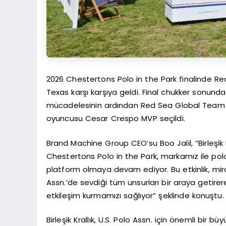
2026 Chestertons Polo in the Park finalinde 
Texas karşı karşıya geldi. Final chukker sonun
mücadelesinin ardından Red Sea Global Team 
oyuncusu Cesar Crespo MVP seçildi.
Brand Machine Group CEO’su Boo Jalil, “Birleşik Kr
Chestertons Polo in the Park, markamız ile polo
platform olmaya devam ediyor. Bu etkinlik, miras, s
Assn.’de sevdiği tüm unsurları bir araya getir
etkileşim kurmamızı sağlıyor” şeklinde konuştu.
Birleşik Krallık, U.S. Polo Assn. için önemli b