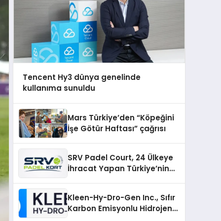
Tencent Hy3 dünya genelinde
kullanıma sunuldu
Mars Türkiye’den “Köpeğini
İşe Götür Haftası” çağrısı
SRV Padel Court, 24 Ülkeye
İhracat Yapan Türkiye’nin
Padel Kortu Üretim Gücü
Kleen-Hy-Dro-Gen Inc., Sıfır
Karbon Emisyonlu Hidrojen
Isıtma Teknolojisinde ISO ve