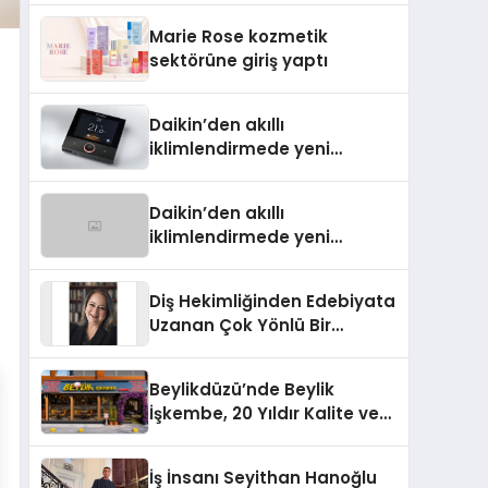
TSSA Düzenleyici Onaylarını
Marie Rose kozmetik
Aldı
sektörüne giriş yaptı
Daikin’den akıllı
iklimlendirmede yeni
dönem: Madoka Plus
Türkiye’de
Daikin’den akıllı
iklimlendirmede yeni
dönem: Madoka Plus
Türkiye’de
Diş Hekimliğinden Edebiyata
Uzanan Çok Yönlü Bir
Yaşam: Yeşim Şahin Yaman
Beylikdüzü’nde Beylik
İşkembe, 20 Yıldır Kalite ve
Lezzetin Değişmeyen Adresi
İş İnsanı Seyithan Hanoğlu