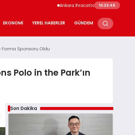
Ankara İhracatta Rekor Kırdı 7 Ayda 108 Milyar D
10:32:47
EKONOMI
YEREL HABERLER
GÜNDEM
 ve Forma Sponsoru Oldu
ns Polo in the Park’ın
Son Dakika