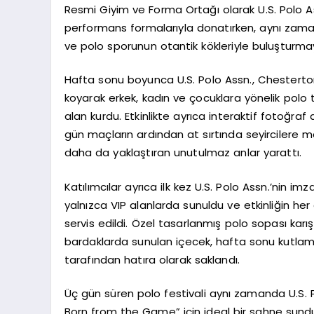
Resmi Giyim ve Forma Ortağı olarak U.S. Polo A
performans formalarıyla donatırken, aynı zaman
ve polo sporunun otantik kökleriyle buluşturma
Hafta sonu boyunca U.S. Polo Assn., Chestertons
koyarak erkek, kadın ve çocuklara yönelik polo tiş
alan kurdu. Etkinlikte ayrıca interaktif fotoğraf
gün maçların ardından at sırtında seyircilere ma
daha da yaklaştıran unutulmaz anlar yarattı.
Katılımcılar ayrıca ilk kez U.S. Polo Assn.’nin 
yalnızca VIP alanlarda sunuldu ve etkinliğin her
servis edildi. Özel tasarlanmış polo sopası karış
bardaklarda sunulan içecek, hafta sonu kutlamala
tarafından hatıra olarak saklandı.
Üç gün süren polo festivali aynı zamanda U.S. 
Born from the Game” için ideal bir sahne sund