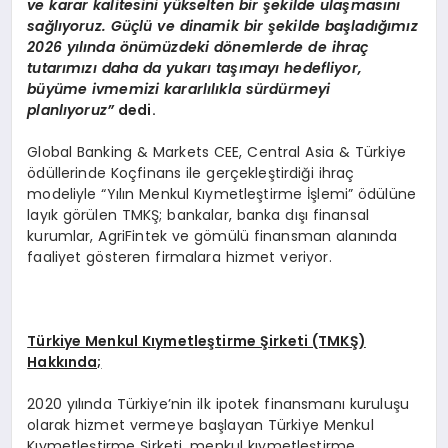
ve karar kalitesini yükselten bir şekilde ulaş
mas
ını
sağlıyoruz. Güçlü ve dinamik bir şekilde başladığımız
2026 yılında
ö
nümüzdeki d
ö
nemlerde de ihraç
tutarımızı daha da yukarı taşımayı hedefliyor,
büyüme ivmemizi kararlılıkla sürdürmeyi
planlıyoruz”
dedi.
Global Banking & Markets CEE, Central Asia & Türkiye
ödüllerinde Koçfinans ile gerçekleştirdiği ihraç
modeliyle “Yılın Menkul Kıymetleştirme İşlemi” ödülüne
layık görülen TMKŞ; bankalar, banka dışı finansal
kurumlar, AgriFintek ve gömülü finansman alanında
faaliyet gösteren firmalara hizmet veriyor.
Türkiye Menkul Kıymetleştirme Şirketi (TMKŞ)
Hakkında;
2020 yılında Türkiye’nin ilk ipotek finansmanı kuruluşu
olarak hizmet vermeye başlayan Türkiye Menkul
Kıymetleştirme Şirketi, menkul kıymetleştirme