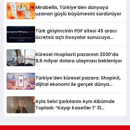
Mirabellix, Türkiye’den dünyaya
uzanan güçlü büyümesini sürdürüyor
Türk girişimcinin PDF sitesi 45 aracı
ücretsiz açtı Dosyalar sunucuya
gitmiyor
Küresel rinoplasti pazarının 2030’da
9,6 milyar dolara ulaşması bekleniyor
Türkiye’den küresel pazara: ShopinX,
dijital ekonomi ile gerçek dünya
alışverişini bir araya getirmeyi
hedefliyor
Ayla Selvi Şarkılarını Aynı Albümde
Topladı: “Kayıp Kasetler 1” 31
Temmuz’da Yayında