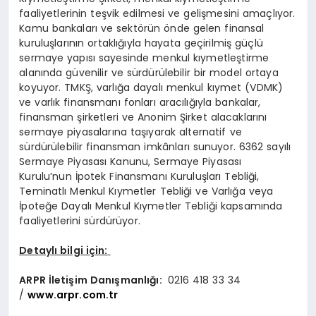
faaliyetlerinin teşvik edilmesi ve gelişmesini amaçlıyor.
Kamu bankaları ve sektörün önde gelen finansal
kuruluşlarının ortaklığıyla hayata geçirilmiş güçlü
sermaye yapısı sayesinde menkul kıymetleştirme
alanında güvenilir ve sürdürülebilir bir model ortaya
koyuyor. TMKŞ, varlığa dayalı menkul kıymet (VDMK)
ve varlık finansmanı fonları aracılığıyla bankalar,
finansman şirketleri ve Anonim Şirket alacaklarını
sermaye piyasalarına taşıyarak alternatif ve
sürdürülebilir finansman imkânları sunuyor. 6362 sayılı
Sermaye Piyasası Kanunu, Sermaye Piyasası
Kurulu’nun İpotek Finansmanı Kuruluşları Tebliği,
Teminatlı Menkul Kıymetler Tebliği ve Varlığa veya
İpoteğe Dayalı Menkul Kıymetler Tebliği kapsamında
faaliyetlerini sürdürüyor.
Detaylı bilgi iç
in:
ARPR
İletiş
im Dan
ışmanlığı:
0216 418 33 34
/
www.arpr.com.tr