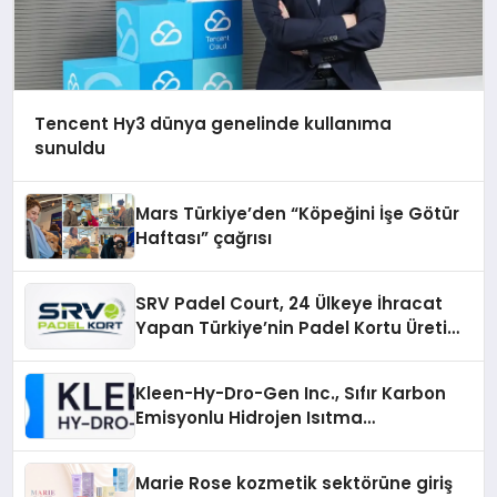
Tencent Hy3 dünya genelinde kullanıma
sunuldu
Mars Türkiye’den “Köpeğini İşe Götür
Haftası” çağrısı
SRV Padel Court, 24 Ülkeye İhracat
Yapan Türkiye’nin Padel Kortu Üretim
Gücü
Kleen-Hy-Dro-Gen Inc., Sıfır Karbon
Emisyonlu Hidrojen Isıtma
Teknolojisinde ISO ve TSSA
Düzenleyici Onaylarını Aldı
Marie Rose kozmetik sektörüne giriş