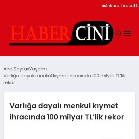
Ankara İhracatta Rekor 
ANASAYFA
Ana Sayfa
Yaşam
Varlığa dayalı menkul kıymet ihracında 100 milyar TL’lik
rekor
YAŞAM
GÜNCEL
Varlığa dayalı menkul kıymet
ihracında 100 milyar TL’lik rekor
TEKNOLOJI