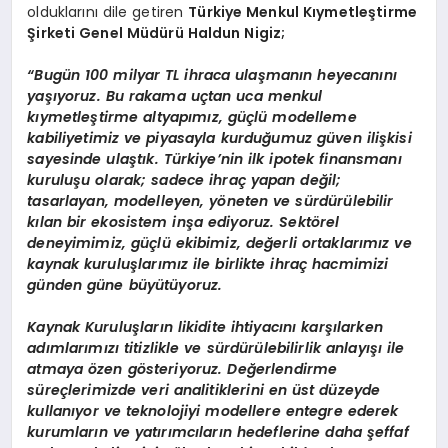
olduklarını dile getiren
Türkiye Menkul Kıymetleştirme
Şirketi Genel Müdürü Haldun Nigiz;
“
Bugün 100 milyar TL ihraca ulaşmanın heyecanını
yaşıyoruz. Bu rakama uçtan uca menkul
kıymetleştirme altyapımız, güçlü modelleme
kabiliyetimiz ve piyasayla kurduğumuz güven ilişkisi
sayesinde ulaştık. Türkiye’nin ilk ipotek finansmanı
kuruluşu olarak; sadece ihraç yapan değil;
tasarlayan, modelleyen, y
ö
neten ve sürdürülebilir
kılan bir ekosistem inşa ediyoruz. Sekt
ö
rel
deneyimimiz, güçlü ekibimiz, değerli ortaklarımız ve
kaynak kuruluşlarımız ile birlikte ihraç hacmimizi
gü
nden g
üne büyütüyoruz.
Kaynak Kuruluşların likidite ihtiyacını karşılarken
adımlarımızı titizlikle ve sürdürülebilirlik anlayışı ile
atmaya
ö
zen g
ö
steriyoruz. Değerlendirme
süreçlerimizde veri analitiklerini en ü
st d
üzeyde
kullanıyor ve teknolojiyi modellere entegre ederek
kurumların ve yatırımcıların hedeflerine daha şeffaf