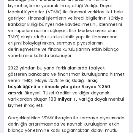
kıymetleştirme yaparak ihraç ettiği Varlığa Dayalı
Menkul Kıymetler (VDMK) ile finansal varlıkları likit hale
getiriyor. Finansal işlemlerin ve kredi bilgilerinin Türkiye
Bankalar Birliği bünyesinde kaydedilmesini, izlenmesini
ve raporlanmasını sağlayan, Risk Merkezi üyesi olan
TMKŞ oluşturduğu sürdürülebilir yapı ile finansmana
erişimi kolaylaştırırken, sermaye piyasalarının
derinleşmesine ve finans kuruluşlarının etkin bilanço
yönetimine katkıda bulunuyor.
2022 yılından bu yana farklı alanlarda faaliyet
gösteren bankalara ve finansman kuruluşlarına hizmet
veren TMKŞ; Mayıs 2025’te açıkladığı
ihraç
büyüklüğünü bir
ö
nceki yı
la g
ö
re 6 ayda %350
artırdı.
Bireysel, Tüzel Krediler ve diğer dayanak
varlıklardan oluşan
100 milyar TL
varlığa dayalı menkul
kıymet ihraç etti.
Gerçekleştirilen VDMK ihraçları ile sermaye piyasasında
derinliğin arttırılmasında ve Kaynak Kuruluşların etkin
bilanço yönetimine katkı sağlamaktan dolayı mutlu