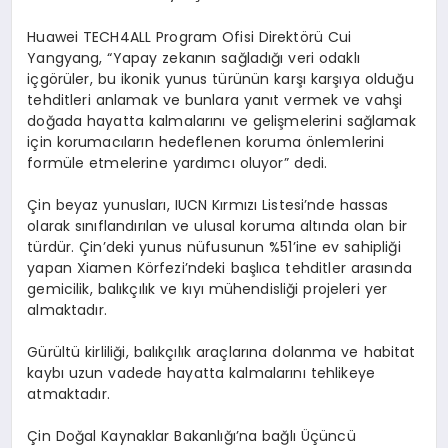
Huawei TECH4ALL Program Ofisi Direktörü Cui
Yangyang, “Yapay zekanın sağladığı veri odaklı
içgörüler, bu ikonik yunus türünün karşı karşıya olduğu
tehditleri anlamak ve bunlara yanıt vermek ve vahşi
doğada hayatta kalmalarını ve gelişmelerini sağlamak
için korumacıların hedeflenen koruma önlemlerini
formüle etmelerine yardımcı oluyor” dedi.
Çin beyaz yunusları, IUCN Kırmızı Listesi’nde hassas
olarak sınıflandırılan ve ulusal koruma altında olan bir
türdür. Çin’deki yunus nüfusunun %51’ine ev sahipliği
yapan Xiamen Körfezi’ndeki başlıca tehditler arasında
gemicilik, balıkçılık ve kıyı mühendisliği projeleri yer
almaktadır.
Gürültü kirliliği, balıkçılık araçlarına dolanma ve habitat
kaybı uzun vadede hayatta kalmalarını tehlikeye
atmaktadır.
Çin Doğal Kaynaklar Bakanlığı’na bağlı Üçüncü