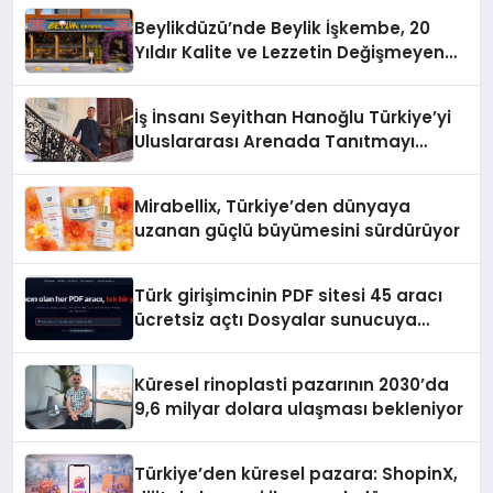
Beylikdüzü’nde Beylik İşkembe, 20
Yıldır Kalite ve Lezzetin Değişmeyen
Adresi
İş İnsanı Seyithan Hanoğlu Türkiye’yi
Uluslararası Arenada Tanıtmayı
Hedefliyor
Mirabellix, Türkiye’den dünyaya
uzanan güçlü büyümesini sürdürüyor
Türk girişimcinin PDF sitesi 45 aracı
ücretsiz açtı Dosyalar sunucuya
gitmiyor
Küresel rinoplasti pazarının 2030’da
9,6 milyar dolara ulaşması bekleniyor
Türkiye’den küresel pazara: ShopinX,