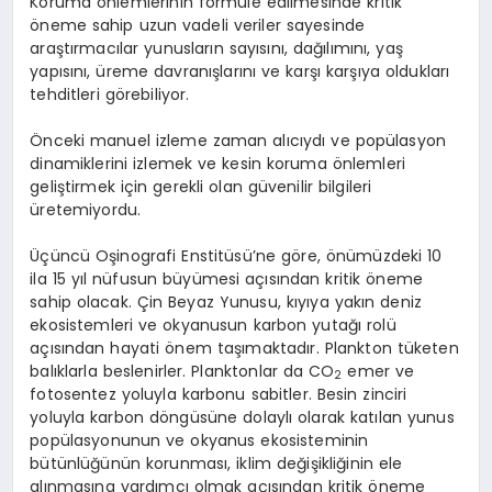
Koruma önlemlerinin formüle edilmesinde kritik
öneme sahip uzun vadeli veriler sayesinde
araştırmacılar yunusların sayısını, dağılımını, yaş
yapısını, üreme davranışlarını ve karşı karşıya oldukları
tehditleri görebiliyor.
Önceki manuel izleme zaman alıcıydı ve popülasyon
dinamiklerini izlemek ve kesin koruma önlemleri
geliştirmek için gerekli olan güvenilir bilgileri
üretemiyordu.
Üçüncü Oşinografi Enstitüsü’ne göre, önümüzdeki 10
ila 15 yıl nüfusun büyümesi açısından kritik öneme
sahip olacak. Çin Beyaz Yunusu, kıyıya yakın deniz
ekosistemleri ve okyanusun karbon yutağı rolü
açısından hayati önem taşımaktadır. Plankton tüketen
balıklarla beslenirler. Planktonlar da CO
emer ve
2
fotosentez yoluyla karbonu sabitler. Besin zinciri
yoluyla karbon döngüsüne dolaylı olarak katılan yunus
popülasyonunun ve okyanus ekosisteminin
bütünlüğünün korunması, iklim değişikliğinin ele
alınmasına yardımcı olmak açısından kritik öneme