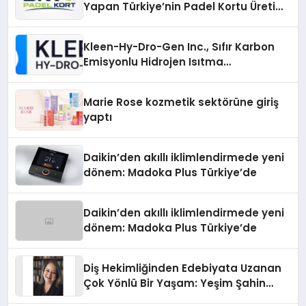
Yapan Türkiye’nin Padel Kortu Üretim
Gücü
Kleen-Hy-Dro-Gen Inc., Sıfır Karbon
Emisyonlu Hidrojen Isıtma
Teknolojisinde ISO ve TSSA
Düzenleyici Onaylarını Aldı
Marie Rose kozmetik sektörüne giriş
yaptı
Daikin’den akıllı iklimlendirmede yeni
dönem: Madoka Plus Türkiye’de
Daikin’den akıllı iklimlendirmede yeni
dönem: Madoka Plus Türkiye’de
Diş Hekimliğinden Edebiyata Uzanan
Çok Yönlü Bir Yaşam: Yeşim Şahin
Yaman