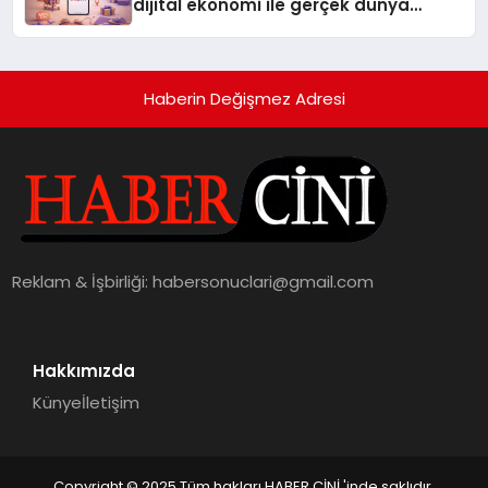
dijital ekonomi ile gerçek dünya
alışverişini bir araya getirmeyi
hedefliyor
Haberin Değişmez Adresi
Reklam & İşbirliği:
habersonuclari@gmail.com
Hakkımızda
Künye
İletişim
Copyright © 2025 Tüm hakları HABER CİNİ 'inde saklıdır.