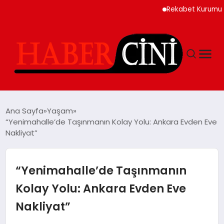
Rekabet Kurumu Burun 
ANASAYFA
Ana Sayfa
Yaşam
“Yenimahalle’de Taşınmanın Kolay Yolu: Ankara Evden Eve
Nakliyat”
YAŞAM
GÜNCEL
“Yenimahalle’de Taşınmanın
Kolay Yolu: Ankara Evden Eve
TEKNOLOJI
Nakliyat”