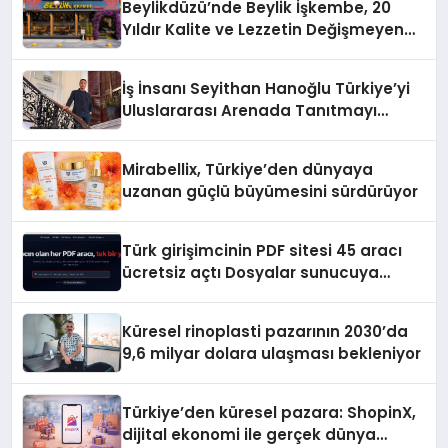
Beylikdüzü’nde Beylik İşkembe, 20
Yıldır Kalite ve Lezzetin Değişmeyen
Adresi
İş İnsanı Seyithan Hanoğlu Türkiye’yi
Uluslararası Arenada Tanıtmayı
Hedefliyor
Mirabellix, Türkiye’den dünyaya
uzanan güçlü büyümesini sürdürüyor
Türk girişimcinin PDF sitesi 45 aracı
ücretsiz açtı Dosyalar sunucuya
gitmiyor
Küresel rinoplasti pazarının 2030’da
9,6 milyar dolara ulaşması bekleniyor
Türkiye’den küresel pazara: ShopinX,
dijital ekonomi ile gerçek dünya