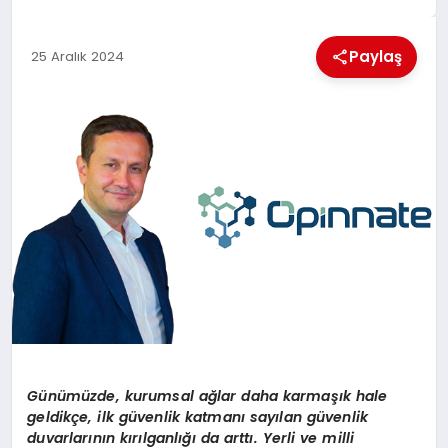
MAGAZIN
Paylaş
25 Aralık 2024
GENEL
EKONOMI
YEREL HABERLER
GÜNDEM
Günümüzde, kurumsal ağlar daha karmaşı
k h
ale
geldikçe, ilk güvenlik katmanı sayılan güvenlik
duvarlarının kırılganlığı da arttı. Yerli ve milli