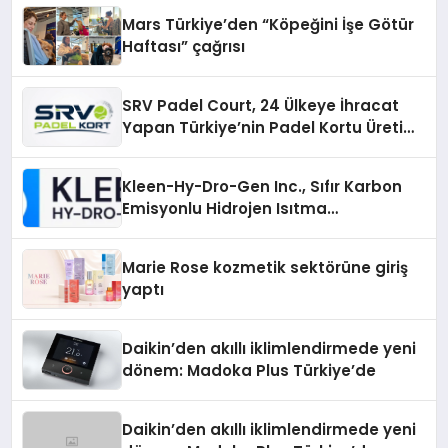
Mars Türkiye’den “Köpeğini İşe Götür
Haftası” çağrısı
SRV Padel Court, 24 Ülkeye İhracat
Yapan Türkiye’nin Padel Kortu Üretim
Gücü
Kleen-Hy-Dro-Gen Inc., Sıfır Karbon
Emisyonlu Hidrojen Isıtma
Teknolojisinde ISO ve TSSA
Düzenleyici Onaylarını Aldı
Marie Rose kozmetik sektörüne giriş
yaptı
Daikin’den akıllı iklimlendirmede yeni
dönem: Madoka Plus Türkiye’de
Daikin’den akıllı iklimlendirmede yeni