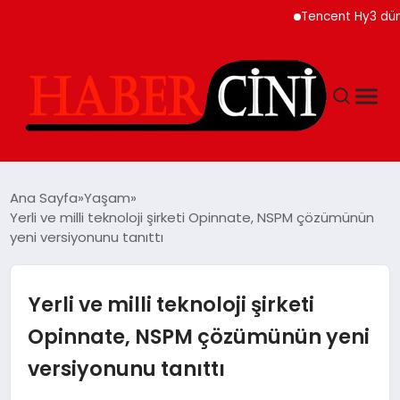
Tencent Hy3 dünya g
ANASAYFA
Ana Sayfa
Yaşam
Yerli ve milli teknoloji şirketi Opinnate, NSPM çözümünün
yeni versiyonunu tanıttı
YAŞAM
GÜNCEL
Yerli ve milli teknoloji şirketi
Opinnate, NSPM çözümünün yeni
TEKNOLOJI
versiyonunu tanıttı