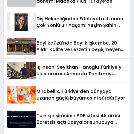
dönem: Madoka Plus Türkiye’de
Diş Hekimliğinden Edebiyata Uzanan
Çok Yönlü Bir Yaşam: Yeşim Şahin
Yaman
Beylikdüzü’nde Beylik İşkembe, 20
Yıldır Kalite ve Lezzetin Değişmeyen
Adresi
İş İnsanı Seyithan Hanoğlu Türkiye’yi
Uluslararası Arenada Tanıtmayı
Hedefliyor
Mirabellix, Türkiye’den dünyaya
uzanan güçlü büyümesini sürdürüyor
Türk girişimcinin PDF sitesi 45 aracı
ücretsiz açtı Dosyalar sunucuya
gitmiyor