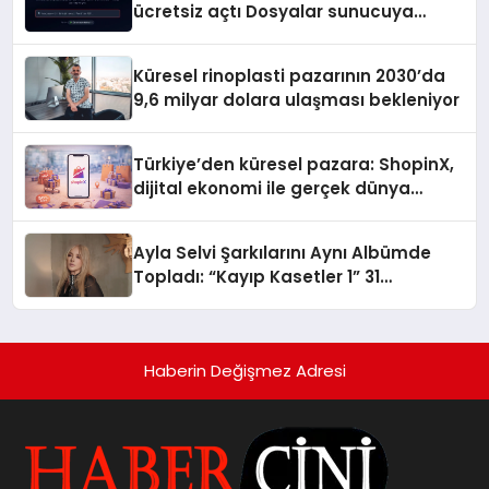
ücretsiz açtı Dosyalar sunucuya
gitmiyor
Küresel rinoplasti pazarının 2030’da
9,6 milyar dolara ulaşması bekleniyor
Türkiye’den küresel pazara: ShopinX,
dijital ekonomi ile gerçek dünya
alışverişini bir araya getirmeyi
hedefliyor
Ayla Selvi Şarkılarını Aynı Albümde
Topladı: “Kayıp Kasetler 1” 31
Temmuz’da Yayında
Haberin Değişmez Adresi