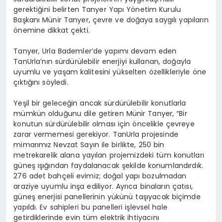
gerektiğini belirten Tanyer Yapı Yönetim Kurulu
Başkanı Münir Tanyer, çevre ve doğaya saygılı yapıların
önemine dikkat çekti.
Tanyer, Urla Bademler’de yapımı devam eden
TanUrla’nın sürdürülebilir enerjiyi kullanan, doğayla
uyumlu ve yaşam kalitesini yükselten özellikleriyle öne
çıktığını söyledi.
Yeşil bir geleceğin ancak sürdürülebilir konutlarla
mümkün olduğunu dile getiren Münir Tanyer, “Bir
konutun sürdürülebilir olması için öncelikle çevreye
zarar vermemesi gerekiyor. TanUrla projesinde
mimarımız Nevzat Sayın ile birlikte, 250 bin
metrekarelik alana yayılan projemizdeki tüm konutları
güneş ışığından faydalanacak şekilde konumlandırdık.
276 adet bahçeli evimiz; doğal yapı bozulmadan
araziye uyumlu inşa ediliyor. Ayrıca binaların çatısı,
güneş enerjisi panellerinin yükünü taşıyacak biçimde
yapıldı. Ev sahipleri bu panelleri işlevsel hale
getirdiklerinde evin tüm elektrik ihtiyacını