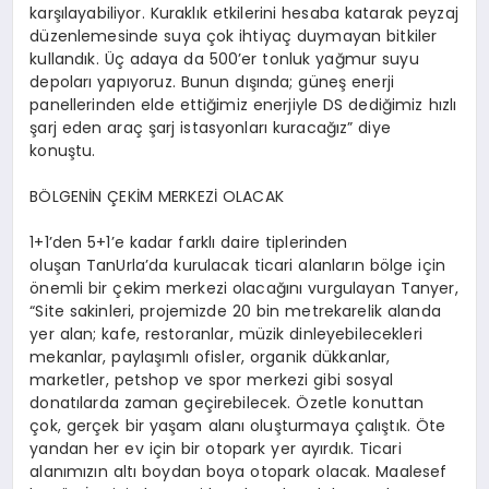
karşılayabiliyor. Kuraklık etkilerini hesaba katarak peyzaj
düzenlemesinde suya çok ihtiyaç duymayan bitkiler
kullandık. Üç adaya da 500’er tonluk yağmur suyu
depoları yapıyoruz. Bunun dışında; güneş enerji
panellerinden elde ettiğimiz enerjiyle DS dediğimiz hızlı
şarj eden araç şarj istasyonları kuracağız” diye
konuştu.
BÖLGENİN ÇEKİM MERKEZİ OLACAK
1+1’den 5+1’e kadar farklı daire tiplerinden
oluşan TanUrla’da kurulacak ticari alanların bölge için
önemli bir çekim merkezi olacağını vurgulayan Tanyer,
“Site sakinleri, projemizde 20 bin metrekarelik alanda
yer alan; kafe, restoranlar, müzik dinleyebilecekleri
mekanlar, paylaşımlı ofisler, organik dükkanlar,
marketler, petshop ve spor merkezi gibi sosyal
donatılarda zaman geçirebilecek. Özetle konuttan
çok, gerçek bir yaşam alanı oluşturmaya çalıştık. Öte
yandan her ev için bir otopark yer ayırdık. Ticari
alanımızın altı boydan boya otopark olacak. Maalesef