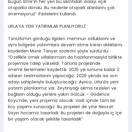
bugün İzmir’in her yeri bu sıkıntıdan dolayı açık
otoparka döndü. Bu nedenle otopark alanlarını çok
önemsiyoruz” ifadelerini kullandı.
URLA’YA YENİ YATIRIMLAR PLANLIYORUZ
TanUrla’nın gördüğü ilgiden memnun olduklarını ve
aynı bölgede yatırımlara devam etme kararı aldıklarını
kaydeden Münir Tanyer sözlerini şöyle sürdürdü:
“Özellikle örnek villalarımızın da hazırlanmasıyla birlikte
projemize talep yükseldi. TanUrla projesinde
önemli ilerlemeler kaydettik. 2025 yılı sonuna kadar 2
adanın teslimatlarını yapacağız. 2026 yılında ise son
adayı sahipleriyle buluşturacağız. Ayrıca, Urla’da yeni
yatırım planlarımız var. Zeytinyağı sıkma tesisleri ve
bağların olduğu yerlere yakın Gölcük – Gödence
Köyü’nde, yeni projemiz olacak. Vadi içinde tam bir
köy yaşamı sunacağız. Bu projeleri de yine Nevzat
Sayın hocamız tasarladı. Bu projeleri de doğayla iç içe
bir yaşam olacak şekilde tasarladık”