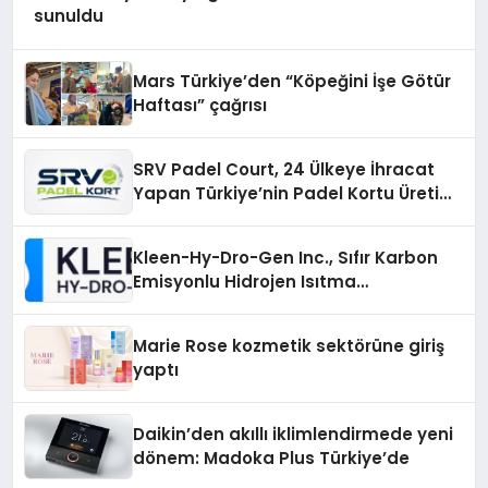
sunuldu
Mars Türkiye’den “Köpeğini İşe Götür
Haftası” çağrısı
SRV Padel Court, 24 Ülkeye İhracat
Yapan Türkiye’nin Padel Kortu Üretim
Gücü
Kleen-Hy-Dro-Gen Inc., Sıfır Karbon
Emisyonlu Hidrojen Isıtma
Teknolojisinde ISO ve TSSA
Düzenleyici Onaylarını Aldı
Marie Rose kozmetik sektörüne giriş
yaptı
Daikin’den akıllı iklimlendirmede yeni
dönem: Madoka Plus Türkiye’de