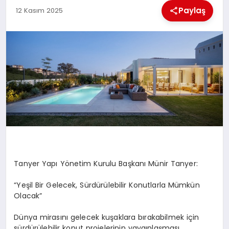
MAGAZIN
Paylaş
12 Kasım 2025
GENEL
EKONOMI
YEREL HABERLER
GÜNDEM
Tanyer
Yapı Yönetim Kurulu Başkanı Münir
Tanyer
:
“
Yeşil Bir Gelecek, Sürdürülebilir Konutlarla Mümkün
Olacak”
Dünya mirasını gelecek kuşaklara bırakabilmek için
sürdürülebilir konut projelerinin yaygınlaşması