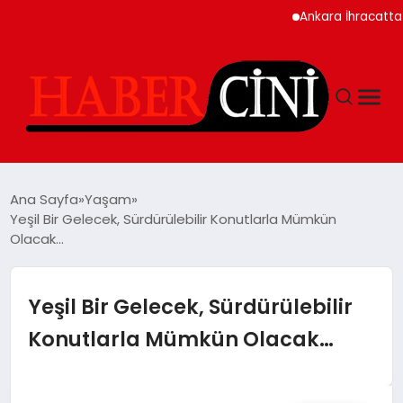
Ankara İhracatta Rekor
ANASAYFA
Ana Sayfa
Yaşam
Yeşil Bir Gelecek, Sürdürülebilir Konutlarla Mümkün
Olacak…
YAŞAM
GÜNCEL
Yeşil Bir Gelecek, Sürdürülebilir
Konutlarla Mümkün Olacak…
TEKNOLOJI