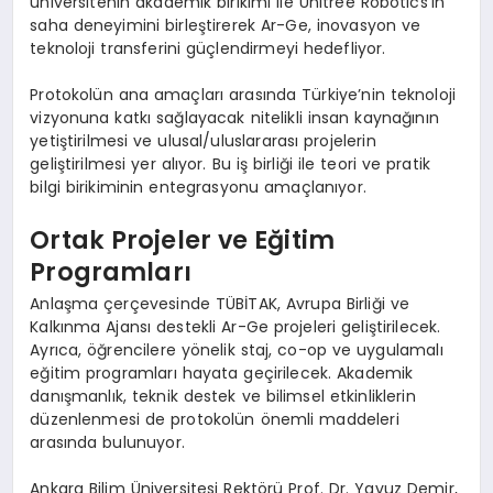
üniversitenin akademik birikimi ile Unitree Robotics’in
saha deneyimini birleştirerek Ar-Ge, inovasyon ve
teknoloji transferini güçlendirmeyi hedefliyor.
Protokolün ana amaçları arasında Türkiye’nin teknoloji
vizyonuna katkı sağlayacak nitelikli insan kaynağının
yetiştirilmesi ve ulusal/uluslararası projelerin
geliştirilmesi yer alıyor. Bu iş birliği ile teori ve pratik
bilgi birikiminin entegrasyonu amaçlanıyor.
Ortak Projeler ve Eğitim
Programları
Anlaşma çerçevesinde TÜBİTAK, Avrupa Birliği ve
Kalkınma Ajansı destekli Ar-Ge projeleri geliştirilecek.
Ayrıca, öğrencilere yönelik staj, co-op ve uygulamalı
eğitim programları hayata geçirilecek. Akademik
danışmanlık, teknik destek ve bilimsel etkinliklerin
düzenlenmesi de protokolün önemli maddeleri
arasında bulunuyor.
Ankara Bilim Üniversitesi Rektörü Prof. Dr. Yavuz Demir,