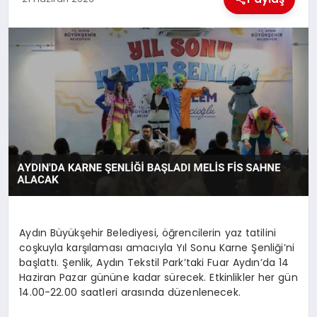
MAGAZIN
GENEL
EKONOMI
YEREL HABERLER
GÜNDEM
Aydın Büyükşehir Belediyesi, öğrencilerin yaz tatilini
coşkuyla karşılaması amacıyla Yıl Sonu Karne Şenliği’ni
başlattı. Şenlik, Aydın Tekstil Park’taki Fuar Aydın’da 14
Haziran Pazar gününe kadar sürecek. Etkinlikler her gün
14.00-22.00 saatleri arasında düzenlenecek.