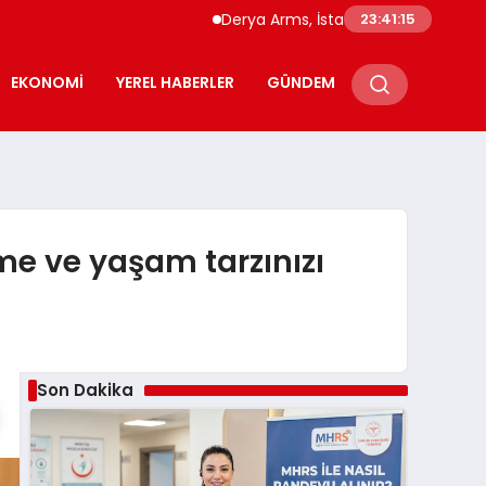
Derya Arms, İstanbul Prohunt 2026’da yeni 
23:41:16
EKONOMI
YEREL HABERLER
GÜNDEM
me ve yaşam tarzınızı
Son Dakika