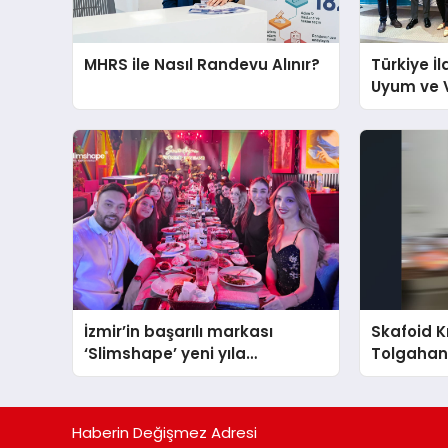
MHRS ile Nasıl Randevu Alınır?
Türkiye İl
Uyum ve 
Gündemiy
Buluştu
İzmir’in başarılı markası
Skafoid Kı
‘Slimshape’ yeni yıla
Tolgahan 
müjdelerle girdi!
Tedavi Y
Haberin Değişmez Adresi