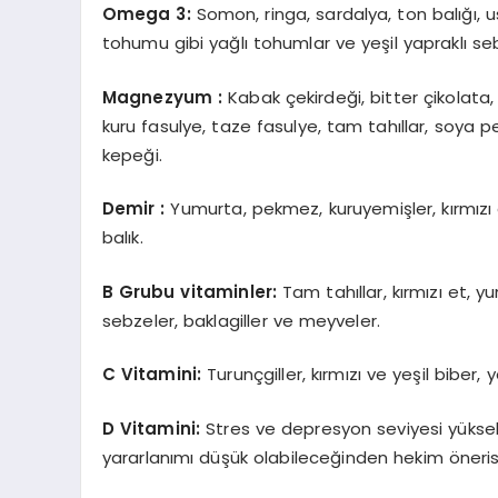
Omega 3:
Somon, ringa, sardalya, ton balığı, u
tohumu gibi yağlı tohumlar ve yeşil yapraklı se
Magnezyum :
Kabak çekirdeği, bitter çikolata,
kuru fasulye, taze fasulye, tam tahıllar, soya p
kepeği.
Demir :
Yumurta, pekmez, kuruyemişler, kırmızı e
balık.
B Grubu vitaminler:
Tam tahıllar, kırmızı et, y
sebzeler, baklagiller ve meyveler.
C Vitamini:
Turunçgiller, kırmızı ve yeşil biber, 
D Vitamini:
Stres ve depresyon seviyesi yüksek
yararlanımı düşük olabileceğinden hekim önerisi i