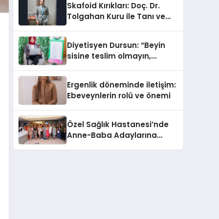
Skafoid Kırıkları: Doç. Dr.
Tolgahan Kuru ile Tanı ve
Tedavi Yöntemleri
Diyetisyen Dursun: “Beyin
sisine teslim olmayın,
beslenme ve yaşam tarzınızı
değiştirin!”
Ergenlik döneminde iletişim:
Ebeveynlerin rolü ve önemi
Özel Sağlık Hastanesi’nde
Anne-Baba Adaylarına
‘İnfertilite Konferansı’