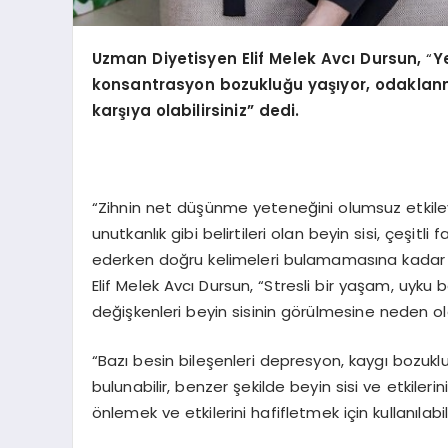
Uzman Diyetisyen Elif Melek Avcı Dursun,
“
Y
konsantrasyon bozukluğu yaşıyor, odaklanma 
karşıya olabilirsiniz” dedi.
“Zihnin net düşünme yeteneğini olumsuz etkile
unutkanlık gibi belirtileri olan beyin sisi, çeşitl
ederken doğru kelimeleri bulamamasına kadar il
Elif Melek Avcı Dursun, “Stresli bir yaşam, uyku 
değişkenleri beyin sisinin görülmesine neden ola
“Bazı besin bileşenleri depresyon, kaygı bozukluğ
bulunabilir, benzer şekilde beyin sisi ve etkilerin
önlemek ve etkilerini hafifletmek için kullanılabi