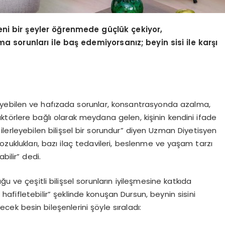
eni bir şeyler öğrenmede güçlük çekiyor,
sorunları ile baş edemiyorsanız; beyin sisi ile karşı
yebilen ve hafızada sorunlar, konsantrasyonda azalma,
i faktörlere bağlı olarak meydana gelen, kişinin kendini ifade
erleyebilen bilişsel bir sorundur” diyen Uzman Diyetisyen
bozuklukları, bazı ilaç tedavileri, beslenme ve yaşam tarzı
bilir” dedi.
u ve çeşitli bilişsel sorunların iyileşmesine katkıda
i hafifletebilir” şeklinde konuşan Dursun, beynin sisini
lecek besin bileşenlerini şöyle sıraladı: