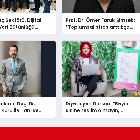
aç Sektörü, Dijital
Prof. Dr. Ömer Faruk Şimşek:
Veri Bütünlüğü
“Toplumsal stres arttıkça
le İstanbul’da
sabır eşiğimiz düşüyor”
rıkları: Doç. Dr.
Diyetisyen Dursun: “Beyin
Kuru ile Tanı ve
sisine teslim olmayın,
öntemleri
beslenme ve yaşam tarzınızı
değiştirin!”