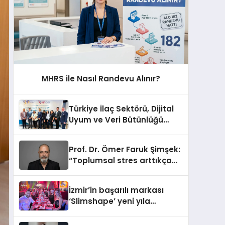
MHRS ile Nasıl Randevu Alınır?
Türkiye İlaç Sektörü, Dijital
Uyum ve Veri Bütünlüğü
Gündemiyle İstanbul’da
Buluştu
Prof. Dr. Ömer Faruk Şimşek:
“Toplumsal stres arttıkça
sabır eşiğimiz düşüyor”
İzmir’in başarılı markası
‘Slimshape’ yeni yıla
müjdelerle girdi!