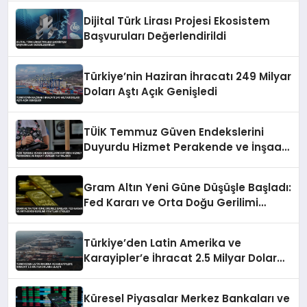
Dijital Türk Lirası Projesi Ekosistem
Başvuruları Değerlendirildi
Türkiye’nin Haziran İhracatı 249 Milyar
Doları Aştı Açık Genişledi
TÜİK Temmuz Güven Endekslerini
Duyurdu Hizmet Perakende ve İnşaat
Verileri Yayınlandı
Gram Altın Yeni Güne Düşüşle Başladı:
Fed Kararı ve Orta Doğu Gerilimi
Fiyatları Etkiledi
Türkiye’den Latin Amerika ve
Karayipler’e İhracat 2.5 Milyar Dolara
Ulaştı
Küresel Piyasalar Merkez Bankaları ve