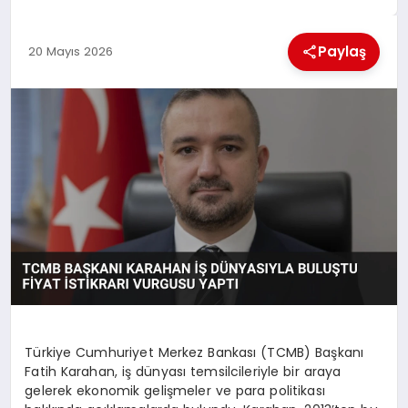
MAGAZIN
Paylaş
20 Mayıs 2026
GENEL
EKONOMI
YEREL HABERLER
GÜNDEM
Türkiye Cumhuriyet Merkez Bankası (TCMB) Başkanı
Fatih Karahan, iş dünyası temsilcileriyle bir araya
gelerek ekonomik gelişmeler ve para politikası