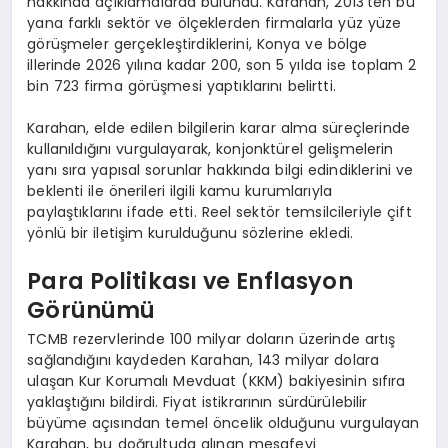
hakkında açıklamalarda bulundu. Karahan, 2013’ten bu
yana farklı sektör ve ölçeklerden firmalarla yüz yüze
görüşmeler gerçekleştirdiklerini, Konya ve bölge
illerinde 2026 yılına kadar 200, son 5 yılda ise toplam 2
bin 723 firma görüşmesi yaptıklarını belirtti.
Karahan, elde edilen bilgilerin karar alma süreçlerinde
kullanıldığını vurgulayarak, konjonktürel gelişmelerin
yanı sıra yapısal sorunlar hakkında bilgi edindiklerini ve
beklenti ile önerileri ilgili kamu kurumlarıyla
paylaştıklarını ifade etti. Reel sektör temsilcileriyle çift
yönlü bir iletişim kurulduğunu sözlerine ekledi.
Para Politikası ve Enflasyon
Görünümü
TCMB rezervlerinde 100 milyar doların üzerinde artış
sağlandığını kaydeden Karahan, 143 milyar dolara
ulaşan Kur Korumalı Mevduat (KKM) bakiyesinin sıfıra
yaklaştığını bildirdi. Fiyat istikrarının sürdürülebilir
büyüme açısından temel öncelik olduğunu vurgulayan
Karahan, bu doğrultuda alınan mesafeyi