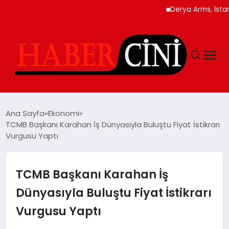
Derya Arms, İstanbul Pr
ANASAYFA
Ana Sayfa
Ekonomi
TCMB Başkanı Karahan İş Dünyasıyla Buluştu Fiyat İstikrarı
Vurgusu Yaptı
YAŞAM
GÜNCEL
TCMB Başkanı Karahan İş
Dünyasıyla Buluştu Fiyat İstikrarı
TEKNOLOJI
Vurgusu Yaptı