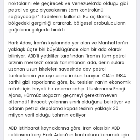
noktalarını ele geçirecek ve Venezuela’da olduğu gibi
petrol ve gaz piyasalarının tam kontrolünü
sağlayacağız” ifadelerini kullandı. Bu açıklama,
bölgedeki gerginliği artırarak, bölgesel arabulucuların
çağrılarını gölgede bıraktı.
Hark Adası, İran’ın kıyılarında yer alan ve Manhattan’ın
yaklaşık üçte biri büyüklüğünde olan bir ada olarak
biliniyor. ABD’li yetkililer tarafından “İran’ın tüm petrol
arzının merkezi” olarak tanımlanan ada, derin sulara
uzanan uzun iskeleleri sayesinde dev petrol
tankerlerinin yanaşmasına imkan tanıyor. CIA’in 1984
tarihli gizli raporlarına göre, bu tesisler İran’ın ekonomik
refahı için hayati bir öneme sahip. Uluslararası Enerji
Ajansı, Hürmüz Boğazı’nı geçmeyi gerektirmeyen
alternatif ihracat yollarının sınırlı olduğunu belirtiyor ve
adanın petrol depolama kapasitesinin yaklaşık 30
milyon varil olduğu tahmin ediliyor.
ABD istihbarat kaynaklarına göre, İran olası bir ABD
saldırısına karşı Hark Adası’nın kontrolünü korumak için