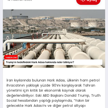
MAGAZIN
GENEL
EKONOMI
YEREL HABERLER
GÜNDEM
İran kıyılarında bulunan Hark Adası, ülkenin ham petrol
ihracatının yaklaşık yüzde 90’ını karşılayarak Tahran
yönetimi için kritik bir ekonomik kaynak olarak
değerlendiriliyor. Eski ABD Başkanı Donald Trump, Truth
Social hesabından yaptığı paylaşımda, “Yakın bir
gelecekte Hark Adası’nı ve diğer petrol altyapı