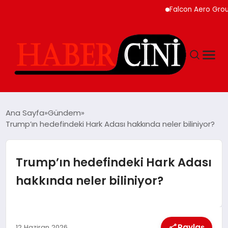
Falcon Aero Group, Kür
ANASAYFA
Ana Sayfa
Gündem
Trump’ın hedefindeki Hark Adası hakkında neler biliniyor?
YAŞAM
Trump’ın hedefindeki Hark Adası
GÜNCEL
hakkında neler biliniyor?
TEKNOLOJI
Paylaş
12 Haziran 2026