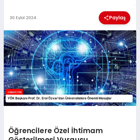
MAGAZIN
Paylaş
30 Eylül 2024
GENEL
EKONOMI
YEREL HABERLER
GÜNDEM
Öğrencilere Özel İhtimam
Gösterilmesi Vurgusu