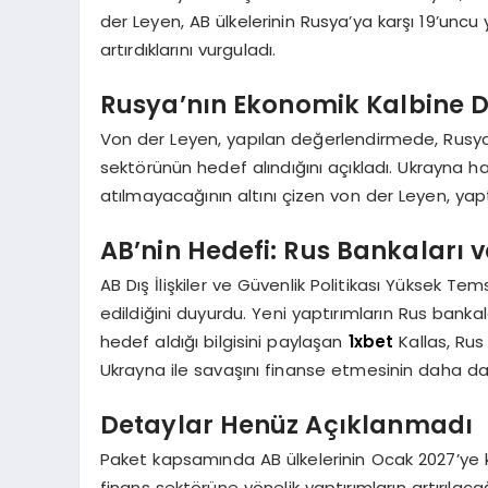
der Leyen, AB ülkelerinin Rusya’ya karşı 19’uncu 
artırdıklarını vurguladı.
Rusya’nın Ekonomik Kalbine 
Von der Leyen, yapılan değerlendirmede, Rusy
sektörünün hedef alındığını açıkladı. Ukrayna ha
atılmayacağının altını çizen von der Leyen, yapt
AB’nin Hedefi: Rus Bankaları v
AB Dış İlişkiler ve Güvenlik Politikası Yüksek Tem
edildiğini duyurdu. Yeni yaptırımların Rus bankalar
hedef aldığı bilgisini paylaşan
1xbet
Kallas, Rus
Ukrayna ile savaşını finanse etmesinin daha da
Detaylar Henüz Açıklanmadı
Paket kapsamında AB ülkelerinin Ocak 2027’ye k
finans sektörüne yönelik yaptırımların artırılac