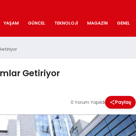
YAŞAM
GÜNCEL
TEKNOLOJI
MAGAZIN
GENEL
etiriyor
mlar Getiriyor
0 Yorum Yapıldı
Paylaş