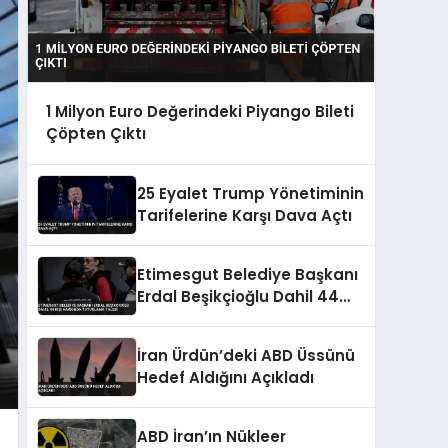
1 Milyon Euro Değerindeki Piyango Bileti
Çöpten Çıktı
25 Eyalet Trump Yönetiminin
Tarifelerine Karşı Dava Açtı
Etimesgut Belediye Başkanı
Erdal Beşikçioğlu Dahil 44
Kişi Hakkında Tutuklama
Talebi
İran Ürdün’deki ABD Üssünü
Hedef Aldığını Açıkladı
ABD İran’ın Nükleer