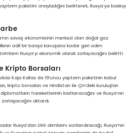
yaptırım paketini onayladığını belirterek, Rusya’ya baskıyı
Darbe
a’nın savaş ekonomisinin merkezi olan doğal gaz
lkının adil bir barışa kavuşana kadar geri adım
ırımların Rusya’yı ekonomik olarak zorlayacağını belirtti.
e Kripto Borsaları
silcisi Kaja Kallas da 19’uncu yaptırım paketinin kabul
ı, kripto borsaları ve Hindistan ile Çin’deki kuruluşları
 diplomatların hareketlerinin kısıtlanacağını ve Rusya’nın
 zorlaşacağını aktardı.
adar Rusya’dan LNG alımlarını sonlandıracağı, Rusya’nın
ağı ve Rusya’nın petrol taşıyan gemilerinin de hedef