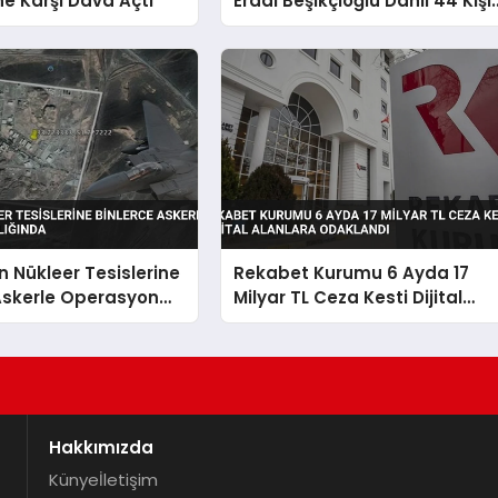
ine Karşı Dava Açtı
Erdal Beşikçioğlu Dahil 44 Kişi
Hakkında Tutuklama Talebi
ın Nükleer Tesislerine
Rekabet Kurumu 6 Ayda 17
Askerle Operasyon
Milyar TL Ceza Kesti Dijital
nda
Alanlara Odaklandı
Hakkımızda
Künye
İletişim