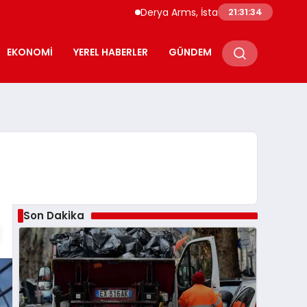
Derya Arms, İstanbul Prohunt 2026’da yeni
21:31:35
EKONOMI
YEREL HABERLER
GÜNDEM
Son Dakika