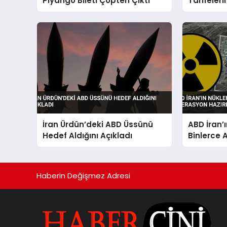
Piyango Bileti Çöpten Çıktı
Tarifeler
İran Ürdün’deki ABD Üssünü
ABD İran’
Hedef Aldığını Açıkladı
Binlerce 
Hazırlığı
Haberin Değişmez Adresi