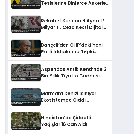
Tesislerine Binlerce Askerle
Operasyon Hazırlığında
Rekabet Kurumu 6 Ayda 17
Milyar TL Ceza Kesti Dijital
Alanlara Odaklandı
Bahçeli’den CHP’deki Yeni
Parti İddialarına Tepki
Hazine Yardımı Vurgusu
Aspendos Antik Kenti’nde 2
Bin Yıllık Tiyatro Caddesi
Gün Yüzüne Çıktı
Marmara Denizi Isınıyor
Ekosistemde Ciddi
Değişiklikler Kapıda
Hindistan’da Şiddetli
Yağışlar 16 Can Aldı