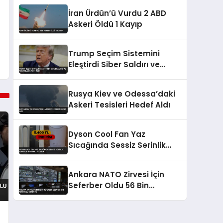
İran Ürdün’ü Vurdu 2 ABD
Askeri Öldü 1 Kayıp
Trump Seçim Sistemini
Eleştirdi Siber Saldırı ve
Yolsuzluğa Açık Dedi
Rusya Kiev ve Odessa’daki
Askeri Tesisleri Hedef Aldı
Dyson Cool Fan Yaz
Sıcağında Sessiz Serinlik
Sunuyor İndirimli Fiyatla
Ankara NATO Zirvesi İçin
Seferber Oldu 56 Bin
Personel Görevde