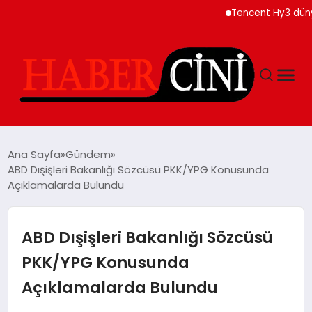
Tencent Hy3 dünya ge
ANASAYFA
Ana Sayfa
Gündem
ABD Dışişleri Bakanlığı Sözcüsü PKK/YPG Konusunda
Açıklamalarda Bulundu
YAŞAM
GÜNCEL
ABD Dışişleri Bakanlığı Sözcüsü
PKK/YPG Konusunda
TEKNOLOJI
Açıklamalarda Bulundu