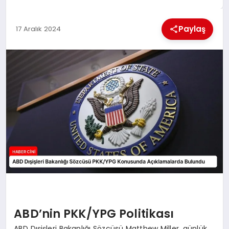
MAGAZIN
Paylaş
17 Aralık 2024
GENEL
EKONOMI
YEREL HABERLER
GÜNDEM
ABD’nin PKK/YPG Politikası
ABD Dışişleri Bakanlığı Sözcüsü Matthew Miller, günlük