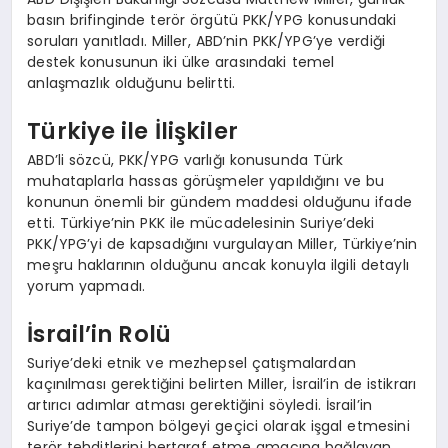
basın brifinginde terör örgütü PKK/YPG konusundaki
soruları yanıtladı. Miller, ABD’nin PKK/YPG’ye verdiği
destek konusunun iki ülke arasındaki temel
anlaşmazlık olduğunu belirtti.
Türkiye ile İlişkiler
ABD’li sözcü, PKK/YPG varlığı konusunda Türk
muhataplarla hassas görüşmeler yapıldığını ve bu
konunun önemli bir gündem maddesi olduğunu ifade
etti. Türkiye’nin PKK ile mücadelesinin Suriye’deki
PKK/YPG’yi de kapsadığını vurgulayan Miller, Türkiye’nin
meşru haklarının olduğunu ancak konuyla ilgili detaylı
yorum yapmadı.
İsrail’in Rolü
Suriye’deki etnik ve mezhepsel çatışmalardan
kaçınılması gerektiğini belirten Miller, İsrail’in de istikrarı
artırıcı adımlar atması gerektiğini söyledi. İsrail’in
Suriye’de tampon bölgeyi geçici olarak işgal etmesini
terör tehditlerini bertaraf etme amacına bağlayan