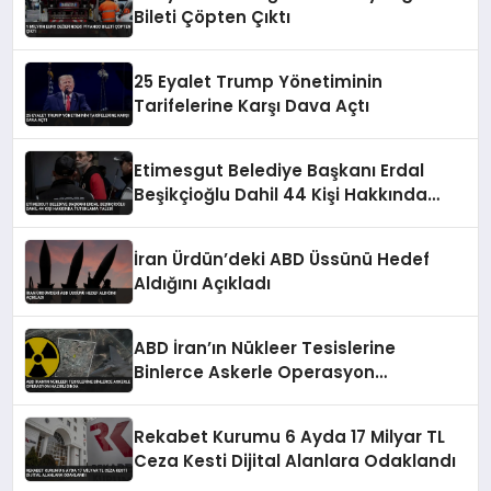
Bileti Çöpten Çıktı
25 Eyalet Trump Yönetiminin
Tarifelerine Karşı Dava Açtı
Etimesgut Belediye Başkanı Erdal
Beşikçioğlu Dahil 44 Kişi Hakkında
Tutuklama Talebi
İran Ürdün’deki ABD Üssünü Hedef
Aldığını Açıkladı
ABD İran’ın Nükleer Tesislerine
Binlerce Askerle Operasyon
Hazırlığında
Rekabet Kurumu 6 Ayda 17 Milyar TL
Ceza Kesti Dijital Alanlara Odaklandı