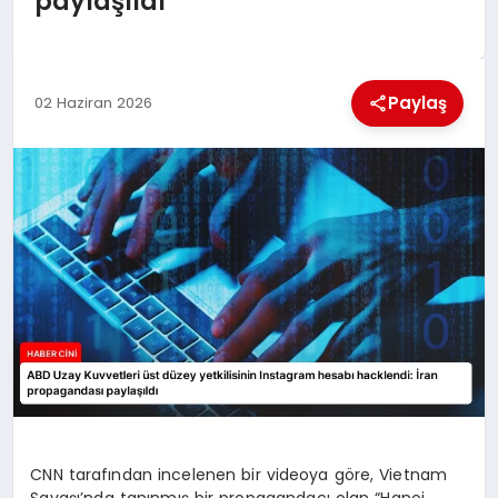
paylaşıldı
MAGAZIN
GENEL
Paylaş
02 Haziran 2026
EKONOMI
YEREL HABERLER
GÜNDEM
CNN tarafından incelenen bir videoya göre, Vietnam