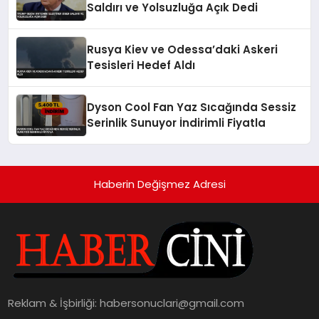
Saldırı ve Yolsuzluğa Açık Dedi
Rusya Kiev ve Odessa’daki Askeri
Tesisleri Hedef Aldı
Dyson Cool Fan Yaz Sıcağında Sessiz
Serinlik Sunuyor İndirimli Fiyatla
Haberin Değişmez Adresi
Reklam & İşbirliği:
habersonuclari@gmail.com