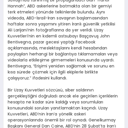
Savaşı’nda tanınmış bir propagandacı olan “Hanoi
Hannah”, ABD askerlerine batmakta olan bir gemiyi
terk etmeleri yönünde telkinlerde bulundu. Aynı
videoda, ABD-İsrail-İran savaşının başlamasından
haftalar sonra yaşamını yitiren İranlı güvenlik yetkilisi
Ali Larijani’nin fotoğraflarına da yer verildi. Uzay
Kuvvetleri’nin en kıdemli astsubayı Başçavuş John
Bentivegna, pazar gecesi yaptığı Facebook
açıklamasında, meslektaşlarını kendi hesabından
paylaşılan herhangi bir bağlantıya tıklamamaları veya
videolarla etkileşime girmemeleri konusunda uyardı.
Bentivegna, “Erişimi yeniden sağlamak ve sorunu en
kısa sürede çözmek için ilgili ekiplerle birlikte
çalışıyoruz.” ifadesini kullandı.
Bir Uzay Kuvvetleri sözcüsü, siber saldırının
gerçekleştiğini doğruladı ancak ele geçirilen içeriklerin
hesapta ne kadar süre kaldığı veya sorumluları
konusundaki soruları yanıtlamaktan kaçındı. Uzay
Kuvvetleri, ABD’nin İran’a yönelik askeri
operasyonlarında önemli bir rol oynadı. Genelkurmay
Başkanı General Dan Caine, ABD’nin 28 Şubat’ta İran’ı