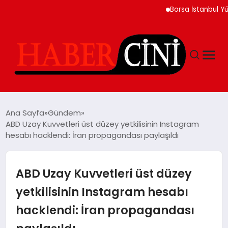
Borsa İstanbul Yükseliş
ANASAYFA
Ana Sayfa
Gündem
ABD Uzay Kuvvetleri üst düzey yetkilisinin Instagram
hesabı hacklendi: İran propagandası paylaşıldı
YAŞAM
GÜNCEL
ABD Uzay Kuvvetleri üst düzey
yetkilisinin Instagram hesabı
TEKNOLOJI
hacklendi: İran propagandası