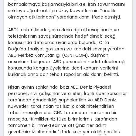
bombalamaya başlamasıyla birlikte, İran savunmasını
sekteye uğratmak için Uzay Kuvvetleri’nin “kinetik
olmayan etkilerinden” yararlandıklarını ifade etmişti.
ABD’li askeri liderler, askerlerin dijital hesaplarının ve
telefonlarının savaş sürecinde hedef alınabileceği
konusunda defalarca uyarılarda bulundu. Orta
Doğu’da faaliyet gösteren ve İran’daki savaşı yürüten
ABD Merkez Komutanlığı (CENTCOM), düşman
unsurların bölgedeki ABD personelini hedef alabileceği
konusunda kongre üyelerine ticari konum verilerini
kullandıklarına dair tehdit raporları aldıklarını belirtti.
Nisan ayının sonlarında, bazı ABD Deniz Piyadesi
personeli, sivil çalışanlar ve aileleri, İranlı siber korsanlar
tarafından gönderildiği şüphelenilen ve ABD Deniz
Kuvvetleri tarafından “asılsız” olarak nitelendirilen
tehdit mesajları aldı. CNN tarafından incelenen bir
mesajda, “Kimlikleriniz füze birimlerimiz tarafından
tamamen bilinmektedir ve attığınız her adım
gözetimimiz altındadır.” ifadesinin yer aldığı görüldü.