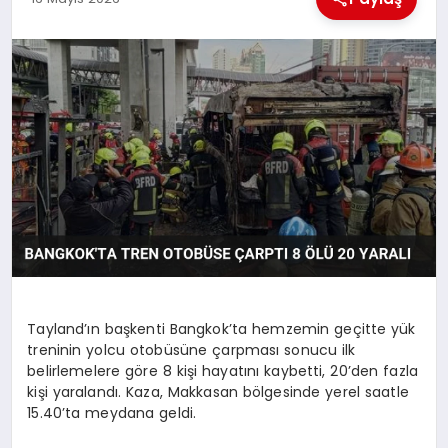
MAGAZIN
GENEL
EKONOMI
YEREL HABERLER
GÜNDEM
Tayland’ın başkenti Bangkok’ta hemzemin geçitte yük
treninin yolcu otobüsüne çarpması sonucu ilk
belirlemelere göre 8 kişi hayatını kaybetti, 20’den fazla
kişi yaralandı. Kaza, Makkasan bölgesinde yerel saatle
15.40’ta meydana geldi.