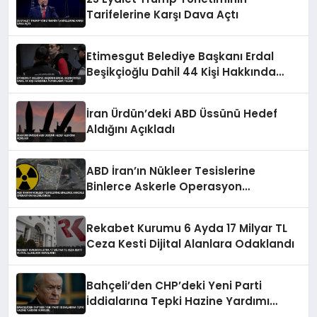
Tarifelerine Karşı Dava Açtı
Etimesgut Belediye Başkanı Erdal
Beşikçioğlu Dahil 44 Kişi Hakkında
Tutuklama Talebi
İran Ürdün’deki ABD Üssünü Hedef
Aldığını Açıkladı
ABD İran’ın Nükleer Tesislerine
Binlerce Askerle Operasyon
Hazırlığında
Rekabet Kurumu 6 Ayda 17 Milyar TL
Ceza Kesti Dijital Alanlara Odaklandı
Bahçeli’den CHP’deki Yeni Parti
İddialarına Tepki Hazine Yardımı
Vurgusu