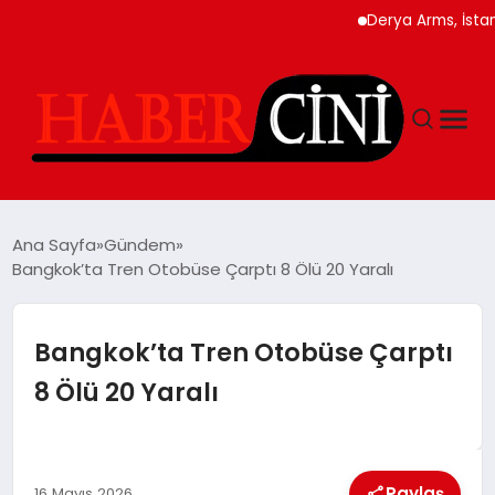
Derya Arms, İstanbul P
ANASAYFA
Ana Sayfa
Gündem
Bangkok’ta Tren Otobüse Çarptı 8 Ölü 20 Yaralı
YAŞAM
Bangkok’ta Tren Otobüse Çarptı
GÜNCEL
8 Ölü 20 Yaralı
TEKNOLOJI
Paylaş
16 Mayıs 2026