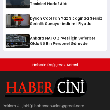
Tesisleri Hedef Aldı
Dyson Cool Fan Yaz Sıcağında Sessiz
Serinlik Sunuyor İndirimli Fiyatla
Ankara NATO Zirvesi İçin Seferber
Oldu 56 Bin Personel Görevde
Haberin Değişmez Adresi
Reklam & İşbirliği:
habersonuclari@gmail.com