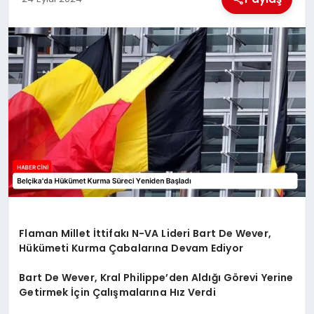
MAGAZIN
GENEL
EKONOMI
YEREL HABERLER
GÜNDEM
Flaman Millet İttifakı N-VA Lideri Bart De Wever,
Hükümeti Kurma Çabalarına Devam Ediyor
Bart De Wever, Kral Philippe’den Aldığı Görevi Yerine
Getirmek İçin Çalışmalarına Hız Verdi