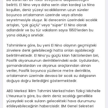
belirtti. El Nino veya daha serin olan kardeşi La Nina
koşulları, deniz yüzeyi sıcaklıklarının uzun süreler
boyunca ortalamanın üzerinde veya altında
seyretmesiyle oluşur. İki derecenin üzerindeki sıcaklık
artışları, “çok güçlü” veya “süper” El Nino olarak
adlandırılır ve bu tür vakaların sayısı 1950’lerden bu
yana oldukça sınırlıdır.
Tahminlere göre, bu yeni El Nino olayının geçmişteki
zirvelere denk gelebileceği hatta onları aşabileceği
belirtilmektedir. El Nino’yu güçlü kılan faktörlerden biri,
Pasifik okyanusunun derinliklerindeki ısıdır. Uydulardan,
şamandıralardan ve okyanus araçlarından alınan
veriler, Pasifik boyunca yüzlerce metre derinlikte,
ortalamanın üzerinde devasa bir sıcak su dalgasının
doğuya doğru ilerlediğini göstermektedir.
ABD Merkezi İklim Tahmini Merkezi’nden fizikçi Michelle
L’Heureux’a göre, bu derin deniz sıcaklığı genellikle
yüzeydeki sıcak suların gelecekteki hava durumunu
etkileyebileceğinin habercisidir. BM Genel Sekreteri