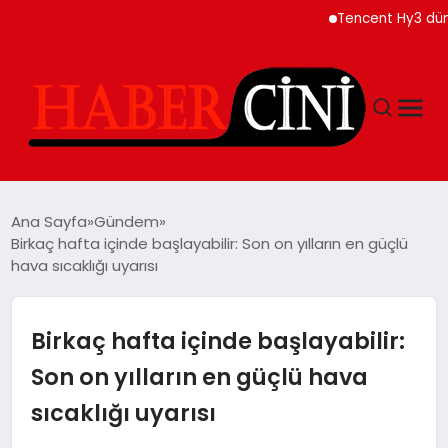
Tencent Hy3 dünya ge
ANASAYFA
Ana Sayfa
Gündem
Birkaç hafta içinde başlayabilir: Son on yılların en güçlü
hava sıcaklığı uyarısı
YAŞAM
GÜNCEL
Birkaç hafta içinde başlayabilir:
Son on yılların en güçlü hava
TEKNOLOJI
sıcaklığı uyarısı