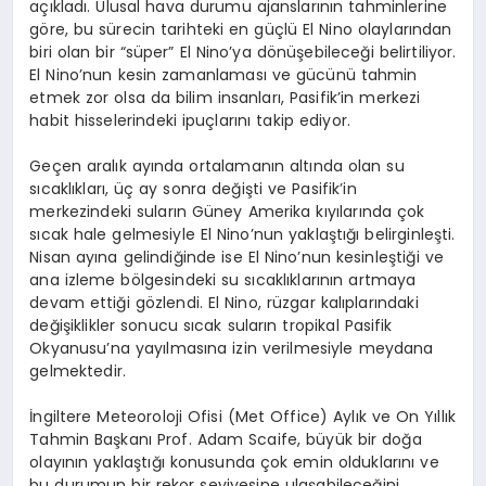
açıkladı. Ulusal hava durumu ajanslarının tahminlerine
göre, bu sürecin tarihteki en güçlü El Nino olaylarından
biri olan bir “süper” El Nino’ya dönüşebileceği belirtiliyor.
El Nino’nun kesin zamanlaması ve gücünü tahmin
etmek zor olsa da bilim insanları, Pasifik’in merkezi
habit hisselerindeki ipuçlarını takip ediyor.
Geçen aralık ayında ortalamanın altında olan su
sıcaklıkları, üç ay sonra değişti ve Pasifik’in
merkezindeki suların Güney Amerika kıyılarında çok
sıcak hale gelmesiyle El Nino’nun yaklaştığı belirginleşti.
Nisan ayına gelindiğinde ise El Nino’nun kesinleştiği ve
ana izleme bölgesindeki su sıcaklıklarının artmaya
devam ettiği gözlendi. El Nino, rüzgar kalıplarındaki
değişiklikler sonucu sıcak suların tropikal Pasifik
Okyanusu’na yayılmasına izin verilmesiyle meydana
gelmektedir.
İngiltere Meteoroloji Ofisi (Met Office) Aylık ve On Yıllık
Tahmin Başkanı Prof. Adam Scaife, büyük bir doğa
olayının yaklaştığı konusunda çok emin olduklarını ve
bu durumun bir rekor seviyesine ulaşabileceğini