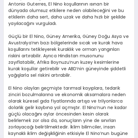
Antonio Guterres, El Nino koşullarının ısınan bir
dünyada olumsuz etkilere neden olabileceğini ve bu
etkilerin daha sert, daha uzak ve daha hızlı bir şekilde
yayılacağını vurguladı.
Güçlü bir El Nino, Güney Amerika, Güney Doğu Asya ve
Avustralya’nın bazı bölgelerinde sıcak ve kurak hava
koşullarını tetikleyerek kuraklık ve orman yangınları
riskini artırabilir. Ayrıca Hindistan musonunu
zayıflatabilir, Afrika Boynuzu’nun kuzey kesimlerine
kurak koşullar getirebilir ve ABD’nin güneyinde şiddetli
yağışlarla sel riskini artırabilir.
El Nino olayları geçmişte tarımsal kayıplara, tedarik
zinciri bozulmalarına ve ekonomik aksamalara neden
olarak küresel gıda fiyatlarında artışa ve trilyonlarca
dolarlık gelir kaybına yol açmıştır. El Nino’nun ne kadar
güçlü olacağını aylar öncesinden kesin olarak
belirlemek zor olsa da, sonuçların yine de sınırları
zorlayacağı belirtilmektedir. İklim bilimciler, insan
kaynaklı iklim değişikliğinin etkisiyle El Nino’nun bugüne