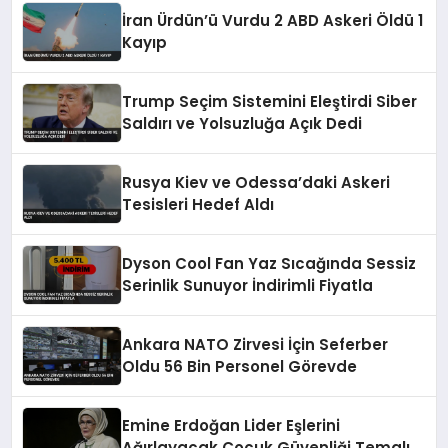
İran Ürdün’ü Vurdu 2 ABD Askeri Öldü 1
Kayıp
Trump Seçim Sistemini Eleştirdi Siber
Saldırı ve Yolsuzluğa Açık Dedi
Rusya Kiev ve Odessa’daki Askeri
Tesisleri Hedef Aldı
Dyson Cool Fan Yaz Sıcağında Sessiz
Serinlik Sunuyor İndirimli Fiyatla
Ankara NATO Zirvesi İçin Seferber
Oldu 56 Bin Personel Görevde
Emine Erdoğan Lider Eşlerini
Ağırlayacak Çocuk Güvenliği Temalı