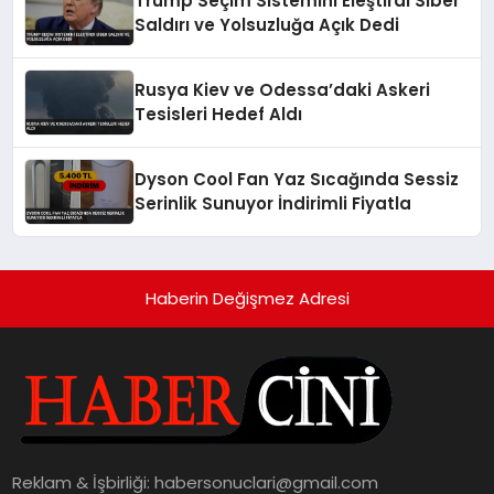
Trump Seçim Sistemini Eleştirdi Siber
Saldırı ve Yolsuzluğa Açık Dedi
Rusya Kiev ve Odessa’daki Askeri
Tesisleri Hedef Aldı
Dyson Cool Fan Yaz Sıcağında Sessiz
Serinlik Sunuyor İndirimli Fiyatla
Haberin Değişmez Adresi
Reklam & İşbirliği:
habersonuclari@gmail.com