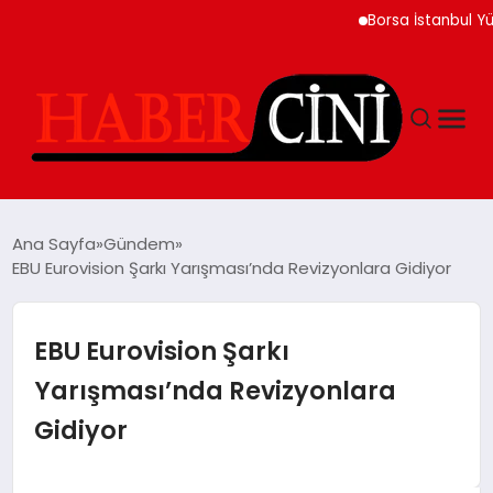
Borsa İstanbul Yükseliş
ANASAYFA
Ana Sayfa
Gündem
EBU Eurovision Şarkı Yarışması’nda Revizyonlara Gidiyor
YAŞAM
EBU Eurovision Şarkı
GÜNCEL
Yarışması’nda Revizyonlara
Gidiyor
TEKNOLOJI