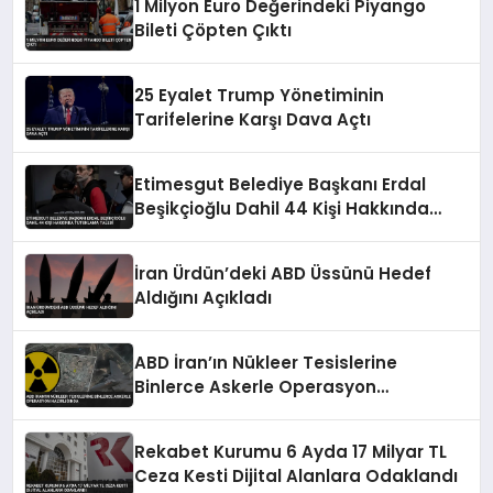
1 Milyon Euro Değerindeki Piyango
Bileti Çöpten Çıktı
25 Eyalet Trump Yönetiminin
Tarifelerine Karşı Dava Açtı
Etimesgut Belediye Başkanı Erdal
Beşikçioğlu Dahil 44 Kişi Hakkında
Tutuklama Talebi
İran Ürdün’deki ABD Üssünü Hedef
Aldığını Açıkladı
ABD İran’ın Nükleer Tesislerine
Binlerce Askerle Operasyon
Hazırlığında
Rekabet Kurumu 6 Ayda 17 Milyar TL
Ceza Kesti Dijital Alanlara Odaklandı