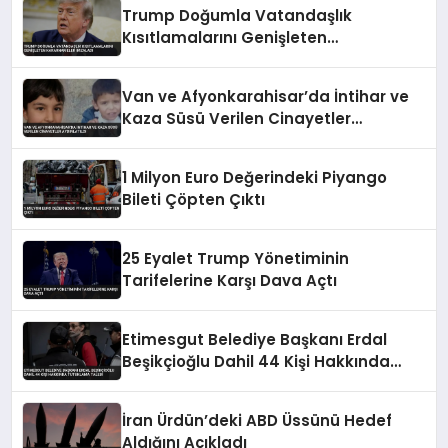
Trump Doğumla Vatandaşlık
Kısıtlamalarını Genişleten
Kararnameler İmzaladı
Van ve Afyonkarahisar’da İntihar ve
Kaza Süsü Verilen Cinayetler
Aydınlatıldı
1 Milyon Euro Değerindeki Piyango
Bileti Çöpten Çıktı
25 Eyalet Trump Yönetiminin
Tarifelerine Karşı Dava Açtı
Etimesgut Belediye Başkanı Erdal
Beşikçioğlu Dahil 44 Kişi Hakkında
Tutuklama Talebi
İran Ürdün’deki ABD Üssünü Hedef
Aldığını Açıkladı