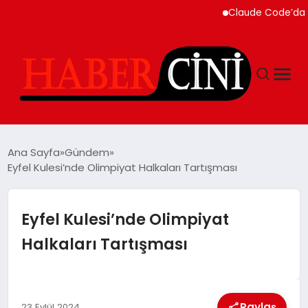
Claude Code’da Otomat
ANASAYFA
Ana Sayfa
Gündem
Eyfel Kulesi’nde Olimpiyat Halkaları Tartışması
YAŞAM
Eyfel Kulesi’nde Olimpiyat
GÜNCEL
Halkaları Tartışması
TEKNOLOJI
Paylaş
23 Eylül 2024