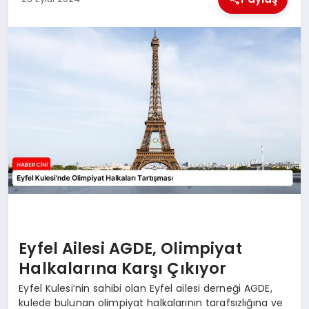
MAGAZIN
GENEL
EKONOMI
YEREL HABERLER
GÜNDEM
Eyfel Ailesi AGDE, Olimpiyat
Halkalarına Karşı Çıkıyor
Eyfel Kulesi’nin sahibi olan Eyfel ailesi derneği AGDE,
kulede bulunan olimpiyat halkalarının tarafsızlığına ve