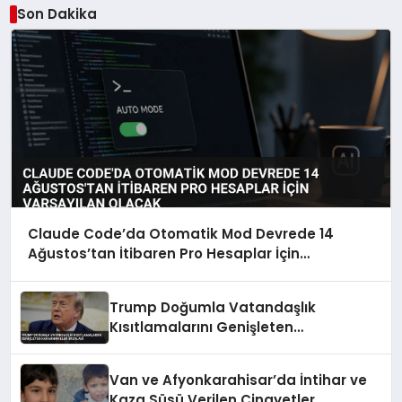
Son Dakika
Claude Code’da Otomatik Mod Devrede 14
Ağustos’tan İtibaren Pro Hesaplar İçin
Varsayılan Olacak
Trump Doğumla Vatandaşlık
Kısıtlamalarını Genişleten
Kararnameler İmzaladı
Van ve Afyonkarahisar’da İntihar ve
Kaza Süsü Verilen Cinayetler