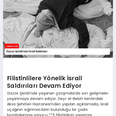
MAGAZIN
GENEL
EKONOMI
YEREL HABERLER
GÜNDEM
Filistinlilere Yönelik İsrail
Saldırıları Devam Ediyor
Gazze Şeridi’nde yaşanan çatışmalarda son gelişmeler
yaşanmaya devam ediyor. Deyr el-Belah kentindeki
Aksa Şehitleri Hastanesi’nden yapılan açıklamada, İsrail
uçağının sığınmacıların bulunduğu bir çadırı
bombalaması sonucu **3 Filistinlinin yaşamını