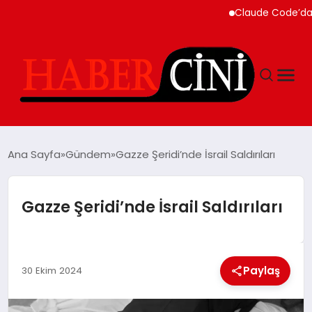
Claude Code’da Otoma
ANASAYFA
Ana Sayfa
Gündem
Gazze Şeridi’nde İsrail Saldırıları
YAŞAM
Gazze Şeridi’nde İsrail Saldırıları
GÜNCEL
Paylaş
TEKNOLOJI
30 Ekim 2024