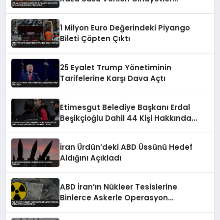
Aydınlatıldı
1 Milyon Euro Değerindeki Piyango
Bileti Çöpten Çıktı
25 Eyalet Trump Yönetiminin
Tarifelerine Karşı Dava Açtı
Etimesgut Belediye Başkanı Erdal
Beşikçioğlu Dahil 44 Kişi Hakkında
Tutuklama Talebi
İran Ürdün’deki ABD Üssünü Hedef
Aldığını Açıkladı
ABD İran’ın Nükleer Tesislerine
Binlerce Askerle Operasyon
Hazırlığında