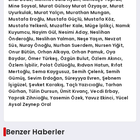
Mine Soysal, Murat Gülsoy Murat Özyaşar, Murat
Uyurkulak, Murat Yalçın, Murathan Mungan,
Mustafa Eroğlu, Mustafa Güçlü, Mustafa Köz,
Mustafa Yelkenli, Muzaffer Kale, Müge İplikçi, Namık
Kuyumcu, Nayim Gül, Nesimi Aday, Neslihan
Önderoğlu, Neslihan Yalman, Neşe Yaşın, Nevzat
Süs, Nuray Önoğlu, Nurhan Suerdem, Nursen Yiğit,
Onur Bütün, Orhan Alkaya, Orhan Pamuk, Oya
Baydar, Ömer Türkeş, Özgün Bulut, Özlem Akıncı,
Özlem İşbilir, Polat Özlüoğlu, Rıdvan Hatun, Rıfat
Mertoğlu, Sema Kaygusuz, Semih Çelenk, Semih
Gümüş, Sevim Erdoğan, Süreyyya Evren, Şebnem
İşigüzel, Şevket Karakış, Taçlı Yazıcıoğlu, Tarhan
Gürhan, Tülin Dursun, Ümit Kıvanç, Vecdi Erbay,
Yaprak Zihnioğlu, Yasemin Özek, Yavuz Ekinci, Yücel
Aysal Zeynep Oral
Benzer Haberler