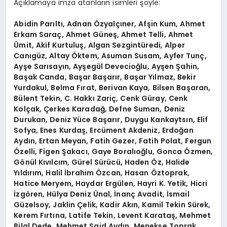
Açıklamaya imza atanların isimleri şöyle:
Abidin Parıltı, Adnan Özyalçıner, Afşin Kum, Ahmet
Erkam Saraç, Ahmet Güneş, Ahmet Telli, Ahmet
Ümit, Akif Kurtuluş, Algan Sezgintüredi, Alper
Canıgüz, Altay Öktem, Asuman Susam, Ayfer Tunç,
Ayşe Sarısayın, Ayşegül Devecioğlu, Ayşen Şahin,
Başak Canda, Başar Başarır, Başar Yılmaz, Bekir
Yurdakul, Belma Fırat, Berivan Kaya, Bilsen Başaran,
Bülent Tekin, C. Hakkı Zariç, Cenk Güray, Cenk
Kolçak, Çerkes Karadağ, Defne Suman, Deniz
Durukan, Deniz Yüce Başarır, Duygu Kankaytsın, Elif
Sofya, Enes Kurdaş, Ercüment Akdeniz, Erdoğan
Aydın, Ertan Meyan, Fatih Gezer, Fatih Polat, Fergun
Özelli, Figen Şakacı, Gaye Boralıoğlu, Gonca Özmen,
Gönül Kıvılcım, Gürel Sürücü, Haden Öz, Halide
Yıldırım, Halil İbrahim Özcan, Hasan Öztoprak,
Hatice Meryem, Haydar Ergülen, Hayri K. Yetik, Hicri
İzgören, Hülya Deniz Ünal, İnanç Avadit, İsmail
Güzelsoy, Jaklin Çelik, Kadir Akın, Kamil Tekin Sürek,
Kerem Fırtına, Latife Tekin, Levent Karataş, Mehmet
Bilal Dede, Mehmet Said Aydın, Menekşe Toprak,