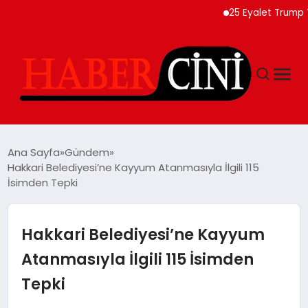
25 Eyalet Trump Yöneti
ANASAYFA
Ana Sayfa
Gündem
Hakkari Belediyesi’ne Kayyum Atanmasıyla İlgili 115
İsimden Tepki
YAŞAM
GÜNCEL
Hakkari Belediyesi’ne Kayyum
Atanmasıyla İlgili 115 İsimden
TEKNOLOJI
Tepki