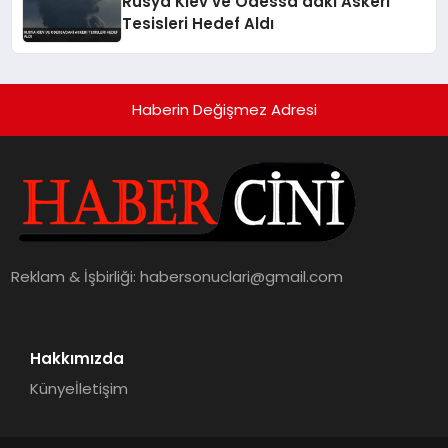
Rusya Kiev ve Odessa’daki Askeri
Tesisleri Hedef Aldı
Haberin Değişmez Adresi
Reklam & İşbirliği:
habersonuclari@gmail.com
Hakkımızda
Künye
İletişim