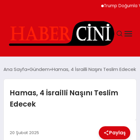
Trump Doğumla Vatanda
ANASAYFA
Ana Sayfa
Gündem
Hamas, 4 İsrailli Naşını Teslim Edecek
YAŞAM
Hamas, 4 İsrailli Naşını Teslim
Edecek
GÜNCEL
TEKNOLOJI
Paylaş
20 Şubat 2025