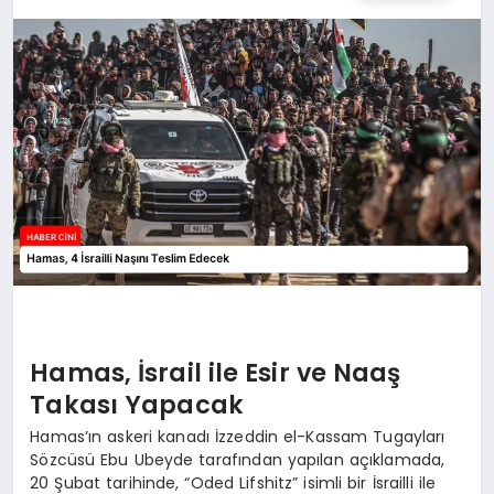
MAGAZIN
GENEL
EKONOMI
YEREL HABERLER
GÜNDEM
Hamas, İsrail ile Esir ve Naaş
Takası Yapacak
Hamas’ın askeri kanadı İzzeddin el-Kassam Tugayları
Sözcüsü Ebu Ubeyde tarafından yapılan açıklamada,
20 Şubat tarihinde, “Oded Lifshitz” isimli bir İsrailli ile