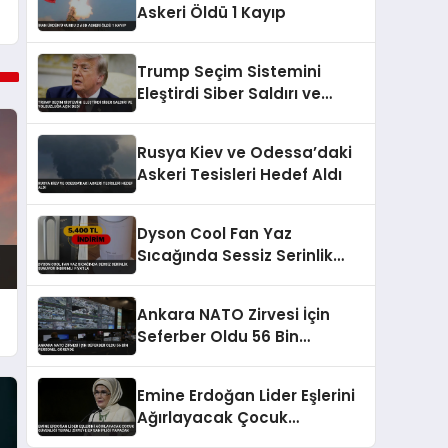
Askeri Öldü 1 Kayıp
Trump Seçim Sistemini
Eleştirdi Siber Saldırı ve
Yolsuzluğa Açık Dedi
Rusya Kiev ve Odessa’daki
Askeri Tesisleri Hedef Aldı
Dyson Cool Fan Yaz
Sıcağında Sessiz Serinlik
Sunuyor İndirimli Fiyatla
Ankara NATO Zirvesi İçin
Seferber Oldu 56 Bin
Personel Görevde
Emine Erdoğan Lider Eşlerini
Ağırlayacak Çocuk
Güvenliği Temalı Zirveye Ev