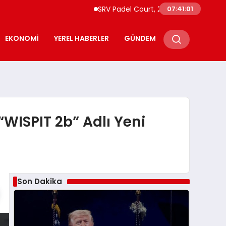
SRV Padel Court, 24 Ülkeye İhracat Yapan 
07:41:02
EKONOMI
YEREL HABERLER
GÜNDEM
“WISPIT 2b” Adlı Yeni
Son Dakika