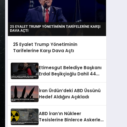
25 Eyalet Trump Yönetiminin
Tarifelerine Karşı Dava Açtı
Etimesgut Belediye Başkanı
Erdal Beşikçioğlu Dahil 44
Kişi Hakkında Tutuklama
Talebi
İran Ürdün’deki ABD Üssünü
Hedef Aldığını Açıkladı
ABD İran’ın Nükleer
Tesislerine Binlerce Askerle
Operasyon Hazırlığında