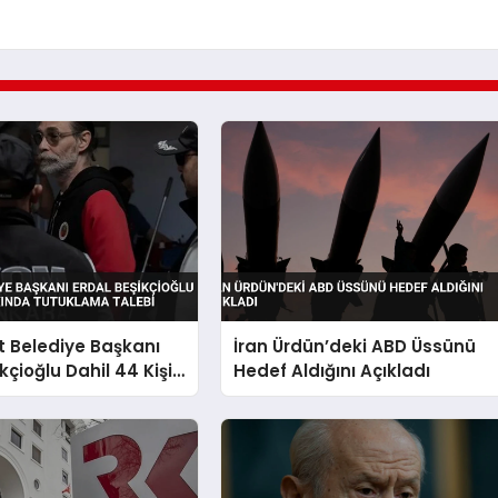
 Belediye Başkanı
İran Ürdün’deki ABD Üssünü
kçioğlu Dahil 44 Kişi
Hedef Aldığını Açıkladı
 Tutuklama Talebi