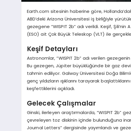
Earth.com sitesinin haberine göre, Hollanda’daki
ABD’deki Arizona Üniversitesi iş birliğiyle yürüt
gezegene “WISPIT 2b” adı verildi. Keşif, Şili’
(ESO) ait Çok Büyük Teleskop (VLT) ile gerçekleşt
Keşif Detayları
Astronomlar, “WISPIT 2b” adı verilen gezegenin D
Bu gezegen, Jüpiter büyüklüğünde bir gaz devi
tahmin ediliyor. Galway Üniversitesi Doğa Bilimle
genç yıldızların ışıklarını tarayarak başlattıkları
keşfettiklerini açıkladı.
Gelecek Çalışmalar
Ginski, ilerleyen araştırmalarda, “WISPIT 2b” ge
çevreleyen toz diskinin içinde bulunduğuna inandı
Journal Letters” dergisinde yayımlandı ve gezeg