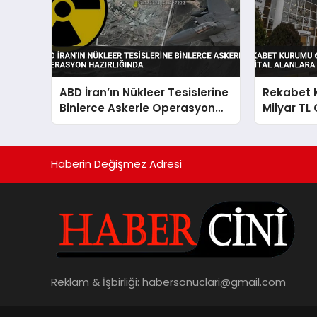
ABD İran’ın Nükleer Tesislerine
Rekabet 
Binlerce Askerle Operasyon
Milyar TL 
Hazırlığında
Alanlara
Haberin Değişmez Adresi
Reklam & İşbirliği:
habersonuclari@gmail.com