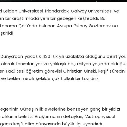
 Leiden Üniversitesi, İrlanda’daki Galway Üniversitesi ve
ülen bir araştırmada yeni bir gezegen keşfedildi. Bu
nin Atacama Çölü’nde bulunan Avrupa Güney Gözlemevi’ne
irildi.
ünya’dan yaklaşık 430 ışık yılı uzaklıkta olduğunu belirtiyor.
 olarak tanımlanıyor ve yaklaşık beş milyon yaşında olduğu
ri Fakültesi öğretim görevlisi Christian Ginski, keşif sürecini
nı ve beklenmedik şekilde çok halkalı bir toz diski
zegeninin Güneş’in ilk evrelerine benzeyen genç bir yıldızı
klarını belirtti. Araştırmanın detayları, “Astrophysical
enin keşfi bilim dünyasında büyük ilgi uyandırdı.