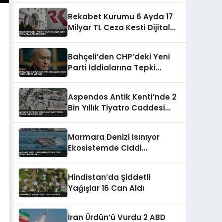
Rekabet Kurumu 6 Ayda 17
Milyar TL Ceza Kesti Dijital
Alanlara Odaklandı
Bahçeli’den CHP’deki Yeni
Parti İddialarına Tepki
Hazine Yardımı Vurgusu
Aspendos Antik Kenti’nde 2
Bin Yıllık Tiyatro Caddesi
Gün Yüzüne Çıktı
Marmara Denizi Isınıyor
Ekosistemde Ciddi
Değişiklikler Kapıda
Hindistan’da Şiddetli
Yağışlar 16 Can Aldı
İran Ürdün’ü Vurdu 2 ABD