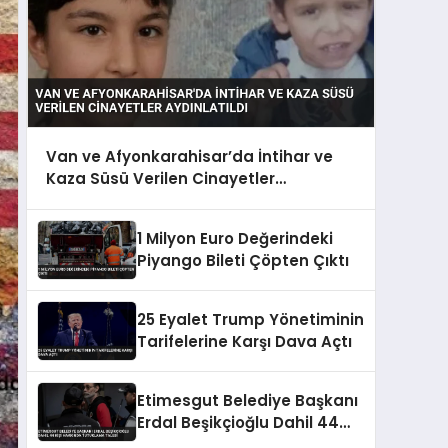
Van ve Afyonkarahisar’da İntihar ve
Kaza Süsü Verilen Cinayetler
Aydınlatıldı
1 Milyon Euro Değerindeki
Piyango Bileti Çöpten Çıktı
25 Eyalet Trump Yönetiminin
Tarifelerine Karşı Dava Açtı
Etimesgut Belediye Başkanı
Erdal Beşikçioğlu Dahil 44
Kişi Hakkında Tutuklama