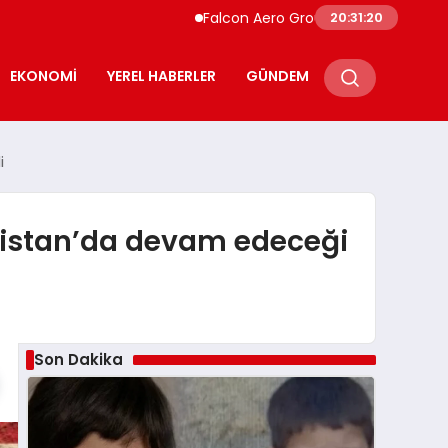
Falcon Aero Group, Küresel Havacılık Tedar
20:31:21
EKONOMI
YEREL HABERLER
GÜNDEM
i
kistan’da devam edeceği
Son Dakika