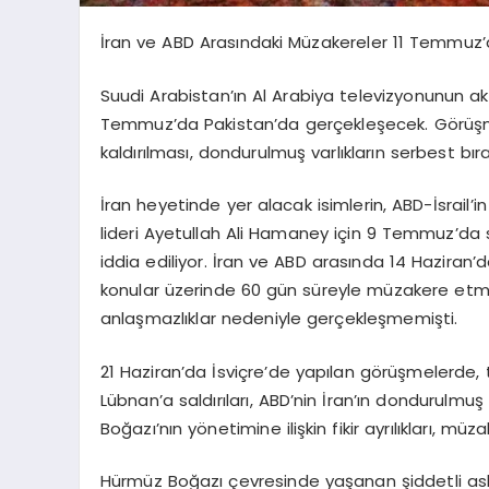
İran ve ABD Arasındaki Müzakereler 11 Temmuz’
Suudi Arabistan’ın Al Arabiya televizyonunun ak
Temmuz’da Pakistan’da gerçekleşecek. Görüşmel
kaldırılması, dondurulmuş varlıkların serbest bır
İran heyetinde yer alacak isimlerin, ABD-İsrail’i
lideri Ayetullah Ali Hamaney için 9 Temmuz’da
iddia ediliyor. İran ve ABD arasında 14 Haziran’
konular üzerinde 60 gün süreyle müzakere et
anlaşmazlıklar nedeniyle gerçekleşmemişti.
21 Haziran’da İsviçre’de yapılan görüşmelerde, t
Lübnan’a saldırıları, ABD’nin İran’ın dondurulm
Boğazı’nın yönetimine ilişkin fikir ayrılıkları, müz
Hürmüz Boğazı çevresinde yaşanan şiddetli aske