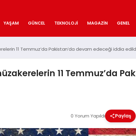
YAŞAM
GÜNCEL
TEKNOLOJI
MAGAZIN
GENEL
erelerin 11 Temmuz’da Pakistan’da devam edeceği iddia edild
müzakerelerin 11 Temmuz’da Pa
0 Yorum Yapıldı
Paylaş