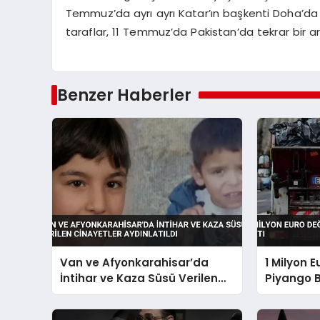
Temmuz’da ayrı ayrı Katar’ın başkenti Doha’da Ka
taraflar, 11 Temmuz’da Pakistan’da tekrar bir
Benzer Haberler
Van ve Afyonkarahisar’da
1 Milyon 
İntihar ve Kaza Süsü Verilen
Piyango B
Cinayetler Aydınlatıldı