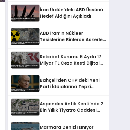
Talebi
İran Ürdün’deki ABD Üssünü
Hedef Aldığını Açıkladı
ABD İran’ın Nükleer
Tesislerine Binlerce Askerle
Operasyon Hazırlığında
Rekabet Kurumu 6 Ayda 17
Milyar TL Ceza Kesti Dijital
Alanlara Odaklandı
Bahçeli’den CHP’deki Yeni
Parti İddialarına Tepki
Hazine Yardımı Vurgusu
Aspendos Antik Kenti’nde 2
Bin Yıllık Tiyatro Caddesi
Gün Yüzüne Çıktı
Marmara Denizi Isınıyor