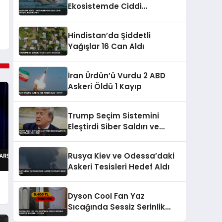
Ekosistemde Ciddi
Değişiklikler Kapıda
Hindistan’da Şiddetli
Yağışlar 16 Can Aldı
İran Ürdün’ü Vurdu 2 ABD
Askeri Öldü 1 Kayıp
Trump Seçim Sistemini
Eleştirdi Siber Saldırı ve
Yolsuzluğa Açık Dedi
Rusya Kiev ve Odessa’daki
Askeri Tesisleri Hedef Aldı
Dyson Cool Fan Yaz
Sıcağında Sessiz Serinlik
Sunuyor İndirimli Fiyatla