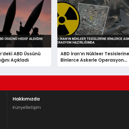
n’deki ABD Üssünü
ABD İran’ın Nükleer Tesislerin
ığını Açıkladı
Binlerce Askerle Operasyon
Hazırlığında
Hakkımızda
Künye
İletişim