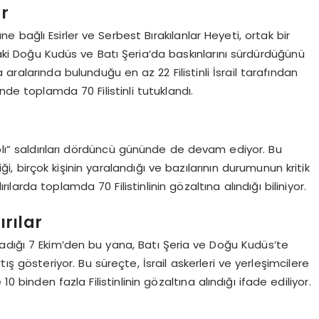
ar
tüne bağlı Esirler ve Serbest Bırakılanlar Heyeti, ortak bir
daki Doğu Kudüs ve Batı Şeria’da baskınlarını sürdürdüğünü
 aralarında bulunduğu en az 22 Filistinli İsrail tarafından
ünde toplamda 70 Filistinli tutuklandı.
aplı” saldırıları dördüncü gününde de devam ediyor. Bu
tiği, birçok kişinin yaralandığı ve bazılarının durumunun kritik
rılarda toplamda 70 Filistinlinin gözaltına alındığı biliniyor.
ırılar
başladığı 7 Ekim’den bu yana, Batı Şeria ve Doğu Kudüs’te
 artış gösteriyor. Bu süreçte, İsrail askerleri ve yerleşimcilere
10 binden fazla Filistinlinin gözaltına alındığı ifade ediliyor.