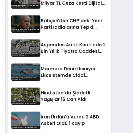
Milyar TL Ceza Kesti Dijital
Alanlara Odaklandı
Bahçeli’den CHP’deki Yeni
Parti İddialarına Tepki
Hazine Yardımı Vurgusu
Aspendos Antik Kenti’nde 2
Bin Yıllık Tiyatro Caddesi
Gün Yüzüne Çıktı
Marmara Denizi Isınıyor
Ekosistemde Ciddi
Değişiklikler Kapıda
Hindistan’da Şiddetli
Yağışlar 16 Can Aldı
İran Ürdün’ü Vurdu 2 ABD
Askeri Öldü 1 Kayıp