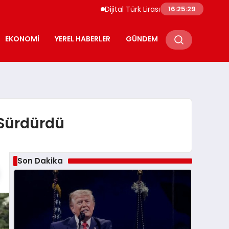
Dijital Türk Lirası Projesi Ekosistem Başvuru
16:25:30
EKONOMI
YEREL HABERLER
GÜNDEM
 Sürdürdü
Son Dakika