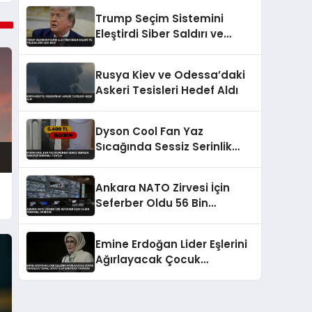
Trump Seçim Sistemini
Eleştirdi Siber Saldırı ve
Yolsuzluğa Açık Dedi
Rusya Kiev ve Odessa’daki
Askeri Tesisleri Hedef Aldı
Dyson Cool Fan Yaz
Sıcağında Sessiz Serinlik
Sunuyor İndirimli Fiyatla
Ankara NATO Zirvesi İçin
Seferber Oldu 56 Bin
Personel Görevde
Emine Erdoğan Lider Eşlerini
Ağırlayacak Çocuk
Güvenliği Temalı Zirveye Ev
Sahipliği Yapacak