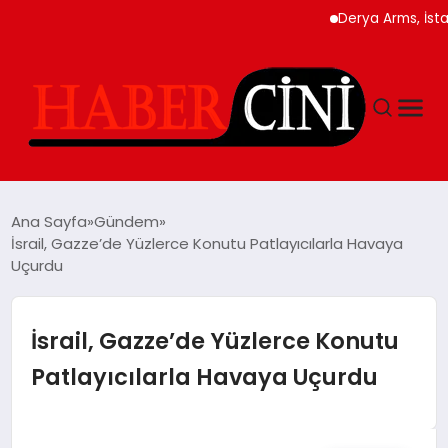
Derya Arms, İstanbul 
ANASAYFA
Ana Sayfa
Gündem
İsrail, Gazze’de Yüzlerce Konutu Patlayıcılarla Havaya
Uçurdu
YAŞAM
GÜNCEL
İsrail, Gazze’de Yüzlerce Konutu
Patlayıcılarla Havaya Uçurdu
TEKNOLOJI